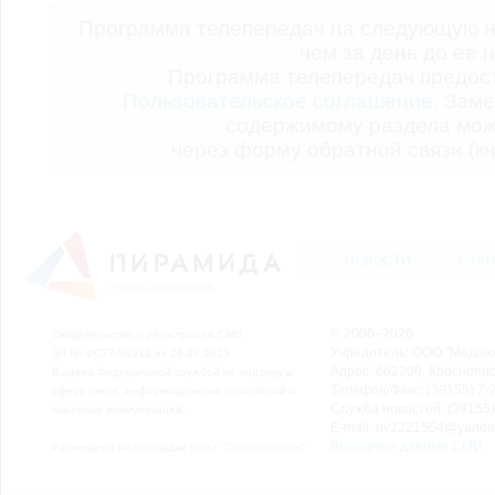
Программа телепередач на следующую н
чем за день до её 
Программа телепередач предо
Пользовательское соглашение.
Заме
содержимому раздела мож
через форму обратной связи (кн
НОВОСТИ
СТАТ
© 2006–2026
Свидетельство о регистрации СМИ
Учредитель: ООО "Медиа
Эл № ФС77-54913 от 26.07.2013
Адрес: 662200, Красноярск
Выдано Федеральной службой по надзору в
Телефон/Факс: (39155) 7-2
сфере связи, информационных технологий и
Служба новостей: (39155)
массовых коммуникаций.
E-mail: nv2221564@yande
Выходные данные СМИ
Размещено на площадке
ООО "Сибмедиафон"