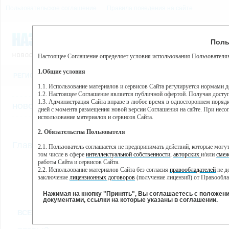
Пользовательское соглашение
Правила поведения на сайте
9 августа, воскресенье, 4
Предупр
Поль
Погода:
0°C, ночью 0°C
Настоящее Соглашение определяет условия использования Пользователям
Этот сайт использует сервис веб-аналитики Яндекс Метрика, пр
(далее — Яндекс).
1.Общие условия
РЕГИСТРАЦИЯ
ВО
Сервис Яндекс Метрика использует технологию “cookie” — неб
пользовательской активности.
1.1. Использование материалов и сервисов Сайта регулируется нормами 
1.2. Настоящее Соглашение является публичной офертой. Получая досту
Собранная при помощи cookie информация не может идентифици
1.3. Администрация Сайта вправе в любое время в одностороннем порядк
использовании вами данного сайта, собранная при помощи cooki
НОВОСТИ
СТАТЬИ
ОБЪЯВЛЕНИЯ
ВЕБКАМЕРЫ
ЕЩ
Яндекс будет обрабатывать эту информацию в интересах владель
дней с момента размещения новой версии Соглашения на сайте. При несог
активности на сайте. Яндекс обрабатывает эту информацию в п
использование материалов и сервисов Сайта.
Вы можете отказаться от использования cookies, выбрав соотв
2. Обязательства Пользователя
https://yandex.ru/support/metrika/general/opt-out.html Однако эт
//
Главная
ТВ-программа
2.1. Пользователь соглашается не предпринимать действий, которые мог
Нажимая на кнопку "Принять", Вы соглашаетесь на обработк
том числе в сфере
интеллектуальной собственности
,
авторских
и/или
смеж
работы Сайта и сервисов Сайта.
2.2. Использование материалов Сайта без согласия
правообладателей
не д
ПН
ВТ
СР
ЧТ
заключение
лицензионных договоров
(получение лицензий) от Правообла
07 января
08 января
09 января
10 января
11
2.3. При
цитировании
материалов Сайта, включая охраняемые авторские пр
2.4. Комментарии и иные записи Пользователя на Сайте не должны вступ
Нажимая на кнопку "Принять", Вы соглашаетесь с положен
морали и нравственности.
документами, ссылки на которые указаны в соглашении.
Все
Сериалы
Фильм
2.5. Пользователь предупрежден о том, что Администрация Сайта не несе
ВСЕ КАНАЛЫ
содержаться на сайте.
2.6. Пользователь согласен с тем, что Администрация Сайта не несет от