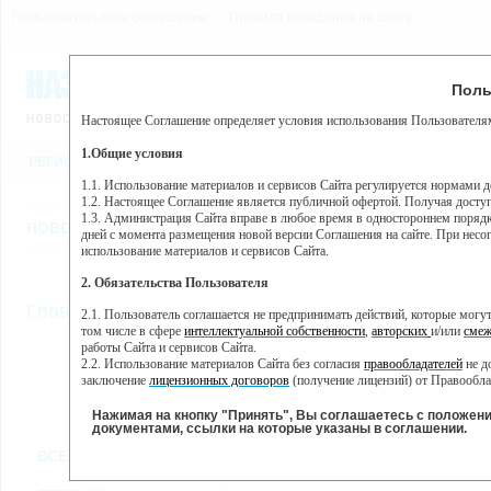
Пользовательское соглашение
Правила поведения на сайте
8 августа, суббота, 17:25
Предупр
Поль
Погода:
0°C, ночью 0°C
Настоящее Соглашение определяет условия использования Пользователям
Этот сайт использует сервис веб-аналитики Яндекс Метрика, пр
(далее — Яндекс).
1.Общие условия
РЕГИСТРАЦИЯ
ВО
Сервис Яндекс Метрика использует технологию “cookie” — неб
пользовательской активности.
1.1. Использование материалов и сервисов Сайта регулируется нормами 
1.2. Настоящее Соглашение является публичной офертой. Получая досту
Собранная при помощи cookie информация не может идентифици
1.3. Администрация Сайта вправе в любое время в одностороннем порядк
использовании вами данного сайта, собранная при помощи cooki
НОВОСТИ
СТАТЬИ
ОБЪЯВЛЕНИЯ
ВЕБКАМЕРЫ
ЕЩ
Яндекс будет обрабатывать эту информацию в интересах владель
дней с момента размещения новой версии Соглашения на сайте. При несог
активности на сайте. Яндекс обрабатывает эту информацию в п
использование материалов и сервисов Сайта.
Вы можете отказаться от использования cookies, выбрав соотв
2. Обязательства Пользователя
https://yandex.ru/support/metrika/general/opt-out.html Однако эт
//
Главная
ТВ-программа
2.1. Пользователь соглашается не предпринимать действий, которые мог
Нажимая на кнопку "Принять", Вы соглашаетесь на обработк
том числе в сфере
интеллектуальной собственности
,
авторских
и/или
смеж
работы Сайта и сервисов Сайта.
2.2. Использование материалов Сайта без согласия
правообладателей
не д
ПН
ВТ
СР
ЧТ
заключение
лицензионных договоров
(получение лицензий) от Правообла
07 января
08 января
09 января
10 января
11
2.3. При
цитировании
материалов Сайта, включая охраняемые авторские пр
2.4. Комментарии и иные записи Пользователя на Сайте не должны вступ
Нажимая на кнопку "Принять", Вы соглашаетесь с положен
морали и нравственности.
документами, ссылки на которые указаны в соглашении.
Все
Сериалы
Фильм
2.5. Пользователь предупрежден о том, что Администрация Сайта не несе
ВСЕ КАНАЛЫ
содержаться на сайте.
2.6. Пользователь согласен с тем, что Администрация Сайта не несет от