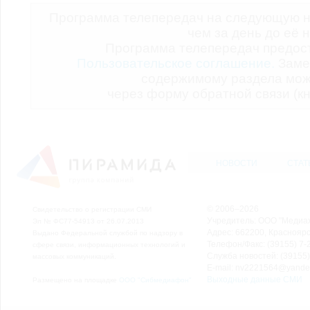
Программа телепередач на следующую н
чем за день до её 
Программа телепередач предо
Пользовательское соглашение.
Заме
содержимому раздела мож
через форму обратной связи (кн
НОВОСТИ
СТАТ
© 2006–2026
Свидетельство о регистрации СМИ
Учредитель: ООО "Медиа
Эл № ФС77-54913 от 26.07.2013
Адрес: 662200, Красноярск
Выдано Федеральной службой по надзору в
Телефон/Факс: (39155) 7-2
сфере связи, информационных технологий и
Служба новостей: (39155)
массовых коммуникаций.
E-mail: nv2221564@yande
Выходные данные СМИ
Размещено на площадке
ООО "Сибмедиафон"