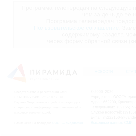
Программа телепередач на следующую н
чем за день до её 
Программа телепередач предо
Пользовательское соглашение.
Заме
содержимому раздела мож
через форму обратной связи (кн
НОВОСТИ
СТАТ
© 2006–2026
Свидетельство о регистрации СМИ
Учредитель: ООО "Медиа
Эл № ФС77-54913 от 26.07.2013
Адрес: 662200, Красноярск
Выдано Федеральной службой по надзору в
Телефон/Факс: (39155) 7-2
сфере связи, информационных технологий и
Служба новостей: (39155)
массовых коммуникаций.
E-mail: nv2221564@yande
Выходные данные СМИ
Размещено на площадке
ООО "Сибмедиафон"