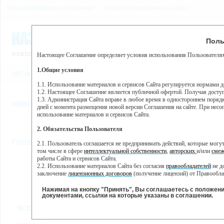
Пользовательское соглашение
Правила поведения на сайте
8 августа, суббота, 5:54
Предупр
Поль
Погода:
0°C, ночью 0°C
Настоящее Соглашение определяет условия использования Пользователям
Этот сайт использует сервис веб-аналитики Яндекс Метрика, пр
(далее — Яндекс).
1.Общие условия
РЕГИСТРАЦИЯ
ВО
Сервис Яндекс Метрика использует технологию “cookie” — неб
пользовательской активности.
1.1. Использование материалов и сервисов Сайта регулируется нормами 
1.2. Настоящее Соглашение является публичной офертой. Получая досту
Собранная при помощи cookie информация не может идентифици
1.3. Администрация Сайта вправе в любое время в одностороннем порядк
использовании вами данного сайта, собранная при помощи cooki
НОВОСТИ
СТАТЬИ
ОБЪЯВЛЕНИЯ
ВЕБКАМЕРЫ
ЕЩ
Яндекс будет обрабатывать эту информацию в интересах владель
дней с момента размещения новой версии Соглашения на сайте. При несог
активности на сайте. Яндекс обрабатывает эту информацию в п
использование материалов и сервисов Сайта.
Вы можете отказаться от использования cookies, выбрав соотв
2. Обязательства Пользователя
https://yandex.ru/support/metrika/general/opt-out.html Однако эт
//
Главная
ТВ-программа
2.1. Пользователь соглашается не предпринимать действий, которые мог
Нажимая на кнопку "Принять", Вы соглашаетесь на обработк
том числе в сфере
интеллектуальной собственности
,
авторских
и/или
смеж
работы Сайта и сервисов Сайта.
2.2. Использование материалов Сайта без согласия
правообладателей
не д
ПН
ВТ
СР
ЧТ
заключение
лицензионных договоров
(получение лицензий) от Правообла
24 июня
25 июня
26 июня
27 июня
2
2.3. При
цитировании
материалов Сайта, включая охраняемые авторские пр
2.4. Комментарии и иные записи Пользователя на Сайте не должны вступ
Нажимая на кнопку "Принять", Вы соглашаетесь с положен
морали и нравственности.
документами, ссылки на которые указаны в соглашении.
Все
Сериалы
Фильм
2.5. Пользователь предупрежден о том, что Администрация Сайта не несе
ВСЕ КАНАЛЫ
содержаться на сайте.
2.6. Пользователь согласен с тем, что Администрация Сайта не несет от