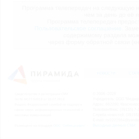
Программа телепередач на следующую н
чем за день до её 
Программа телепередач предо
Пользовательское соглашение.
Заме
содержимому раздела мож
через форму обратной связи (кн
НОВОСТИ
СТАТ
© 2006–2026
Свидетельство о регистрации СМИ
Учредитель: ООО "Медиа
Эл № ФС77-54913 от 26.07.2013
Адрес: 662200, Красноярск
Выдано Федеральной службой по надзору в
Телефон/Факс: (39155) 7-2
сфере связи, информационных технологий и
Служба новостей: (39155)
массовых коммуникаций.
E-mail: nv2221564@yande
Выходные данные СМИ
Размещено на площадке
ООО "Сибмедиафон"