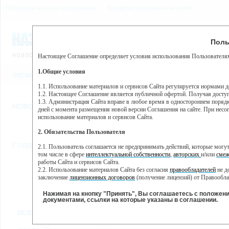
Пользовательское соглашение
Правила поведения на сайте
7 августа, пятница, 10:00
Предупр
Поль
Погода:
0°C, ночью 0°C
Настоящее Соглашение определяет условия использования Пользователям
Этот сайт использует сервис веб-аналитики Яндекс Метрика, пр
(далее — Яндекс).
1.Общие условия
РЕГИСТРАЦИЯ
ВО
Сервис Яндекс Метрика использует технологию “cookie” — неб
пользовательской активности.
1.1. Использование материалов и сервисов Сайта регулируется нормами 
1.2. Настоящее Соглашение является публичной офертой. Получая досту
Собранная при помощи cookie информация не может идентифици
1.3. Администрация Сайта вправе в любое время в одностороннем порядк
использовании вами данного сайта, собранная при помощи cooki
НОВОСТИ
СТАТЬИ
ОБЪЯВЛЕНИЯ
ВЕБКАМЕРЫ
ЕЩ
Яндекс будет обрабатывать эту информацию в интересах владель
дней с момента размещения новой версии Соглашения на сайте. При несог
активности на сайте. Яндекс обрабатывает эту информацию в п
использование материалов и сервисов Сайта.
Вы можете отказаться от использования cookies, выбрав соотв
2. Обязательства Пользователя
https://yandex.ru/support/metrika/general/opt-out.html Однако эт
//
Главная
ТВ-программа
2.1. Пользователь соглашается не предпринимать действий, которые мог
Нажимая на кнопку "Принять", Вы соглашаетесь на обработк
том числе в сфере
интеллектуальной собственности
,
авторских
и/или
смеж
работы Сайта и сервисов Сайта.
2.2. Использование материалов Сайта без согласия
правообладателей
не д
ПН
ВТ
СР
ЧТ
заключение
лицензионных договоров
(получение лицензий) от Правообла
23 мая
24 мая
25 мая
26 мая
2
2.3. При
цитировании
материалов Сайта, включая охраняемые авторские пр
2.4. Комментарии и иные записи Пользователя на Сайте не должны вступ
Нажимая на кнопку "Принять", Вы соглашаетесь с положен
морали и нравственности.
документами, ссылки на которые указаны в соглашении.
Все
Сериалы
Фильм
2.5. Пользователь предупрежден о том, что Администрация Сайта не несе
ВСЕ КАНАЛЫ
содержаться на сайте.
2.6. Пользователь согласен с тем, что Администрация Сайта не несет от