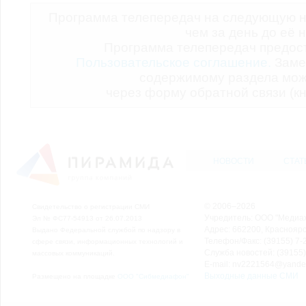
Программа телепередач на следующую н
чем за день до её 
Программа телепередач предо
Пользовательское соглашение.
Заме
содержимому раздела мож
через форму обратной связи (кн
НОВОСТИ
СТАТ
© 2006–2026
Свидетельство о регистрации СМИ
Учредитель: ООО "Медиа
Эл № ФС77-54913 от 26.07.2013
Адрес: 662200, Красноярск
Выдано Федеральной службой по надзору в
Телефон/Факс: (39155) 7-2
сфере связи, информационных технологий и
Служба новостей: (39155)
массовых коммуникаций.
E-mail: nv2221564@yande
Выходные данные СМИ
Размещено на площадке
ООО "Сибмедиафон"