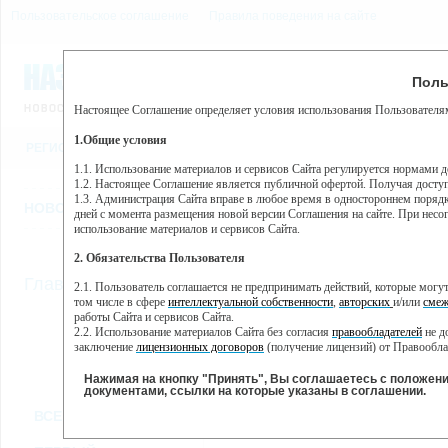
Пользовательское соглашение
Правила поведения на сайте
7 августа, пятница, 2:41
Предупр
Поль
Погода:
0°C, ночью 0°C
Настоящее Соглашение определяет условия использования Пользователям
Этот сайт использует сервис веб-аналитики Яндекс Метрика, пр
(далее — Яндекс).
1.Общие условия
РЕГИСТРАЦИЯ
ВО
Сервис Яндекс Метрика использует технологию “cookie” — неб
пользовательской активности.
1.1. Использование материалов и сервисов Сайта регулируется нормами 
1.2. Настоящее Соглашение является публичной офертой. Получая досту
Собранная при помощи cookie информация не может идентифици
1.3. Администрация Сайта вправе в любое время в одностороннем порядк
использовании вами данного сайта, собранная при помощи cooki
НОВОСТИ
СТАТЬИ
ОБЪЯВЛЕНИЯ
ВЕБКАМЕРЫ
ЕЩ
Яндекс будет обрабатывать эту информацию в интересах владель
дней с момента размещения новой версии Соглашения на сайте. При несог
активности на сайте. Яндекс обрабатывает эту информацию в п
использование материалов и сервисов Сайта.
Вы можете отказаться от использования cookies, выбрав соотв
2. Обязательства Пользователя
https://yandex.ru/support/metrika/general/opt-out.html Однако эт
//
Главная
ТВ-программа
2.1. Пользователь соглашается не предпринимать действий, которые мог
Нажимая на кнопку "Принять", Вы соглашаетесь на обработк
том числе в сфере
интеллектуальной собственности
,
авторских
и/или
смеж
работы Сайта и сервисов Сайта.
2.2. Использование материалов Сайта без согласия
правообладателей
не д
ПН
СР
ЧТ
ВТ
заключение
лицензионных договоров
(получение лицензий) от Правообла
25 ноября
27 ноября
28 ноября
29
26 ноября
2.3. При
цитировании
материалов Сайта, включая охраняемые авторские пр
2.4. Комментарии и иные записи Пользователя на Сайте не должны вступ
Нажимая на кнопку "Принять", Вы соглашаетесь с положен
морали и нравственности.
документами, ссылки на которые указаны в соглашении.
Все
Сериалы
Фильм
2.5. Пользователь предупрежден о том, что Администрация Сайта не несе
ВСЕ КАНАЛЫ
содержаться на сайте.
2.6. Пользователь согласен с тем, что Администрация Сайта не несет от