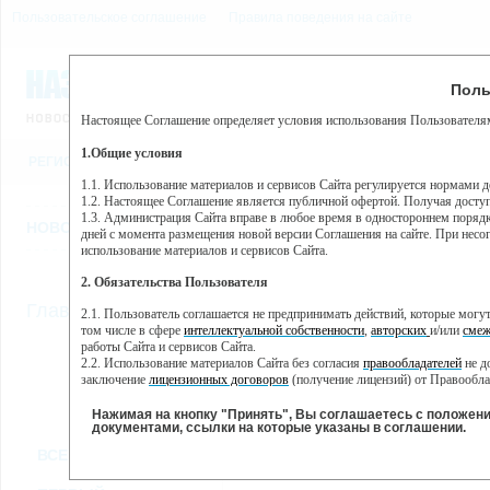
Пользовательское соглашение
Правила поведения на сайте
9 августа, воскресенье, 6
Предупр
Поль
Погода:
0°C, ночью 0°C
Настоящее Соглашение определяет условия использования Пользователям
Этот сайт использует сервис веб-аналитики Яндекс Метрика, пр
(далее — Яндекс).
1.Общие условия
РЕГИСТРАЦИЯ
ВО
Сервис Яндекс Метрика использует технологию “cookie” — неб
пользовательской активности.
1.1. Использование материалов и сервисов Сайта регулируется нормами 
1.2. Настоящее Соглашение является публичной офертой. Получая досту
Собранная при помощи cookie информация не может идентифици
1.3. Администрация Сайта вправе в любое время в одностороннем порядк
использовании вами данного сайта, собранная при помощи cooki
НОВОСТИ
СТАТЬИ
ОБЪЯВЛЕНИЯ
ВЕБКАМЕРЫ
ЕЩ
Яндекс будет обрабатывать эту информацию в интересах владель
дней с момента размещения новой версии Соглашения на сайте. При несог
активности на сайте. Яндекс обрабатывает эту информацию в п
использование материалов и сервисов Сайта.
Вы можете отказаться от использования cookies, выбрав соотв
2. Обязательства Пользователя
https://yandex.ru/support/metrika/general/opt-out.html Однако эт
//
Главная
ТВ-программа
2.1. Пользователь соглашается не предпринимать действий, которые мог
Нажимая на кнопку "Принять", Вы соглашаетесь на обработк
том числе в сфере
интеллектуальной собственности
,
авторских
и/или
смеж
работы Сайта и сервисов Сайта.
2.2. Использование материалов Сайта без согласия
правообладателей
не д
ПН
ВТ
СР
ЧТ
заключение
лицензионных договоров
(получение лицензий) от Правообла
14 января
15 января
16 января
17 января
18
2.3. При
цитировании
материалов Сайта, включая охраняемые авторские пр
2.4. Комментарии и иные записи Пользователя на Сайте не должны вступ
Нажимая на кнопку "Принять", Вы соглашаетесь с положен
морали и нравственности.
документами, ссылки на которые указаны в соглашении.
Все
Сериалы
Фильм
2.5. Пользователь предупрежден о том, что Администрация Сайта не несе
ВСЕ КАНАЛЫ
содержаться на сайте.
2.6. Пользователь согласен с тем, что Администрация Сайта не несет от