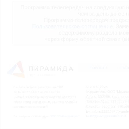
Программа телепередач на следующую н
чем за день до её 
Программа телепередач предо
Пользовательское соглашение.
Заме
содержимому раздела мож
через форму обратной связи (кн
НОВОСТИ
СТАТ
© 2006–2026
Свидетельство о регистрации СМИ
Учредитель: ООО "Медиа
Эл № ФС77-54913 от 26.07.2013
Адрес: 662200, Красноярск
Выдано Федеральной службой по надзору в
Телефон/Факс: (39155) 7-2
сфере связи, информационных технологий и
Служба новостей: (39155)
массовых коммуникаций.
E-mail: nv2221564@yande
Выходные данные СМИ
Размещено на площадке
ООО "Сибмедиафон"