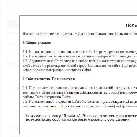
Пользовательское соглашение
Правила поведения на сайте
9 августа, воскресенье, 
Предупр
Поль
Погода:
0°C, ночью 0°C
Настоящее Соглашение определяет условия использования Пользователям
Этот сайт использует сервис веб-аналитики Яндекс Метрика, пр
(далее — Яндекс).
1.Общие условия
РЕГИСТРАЦИЯ
ВО
Сервис Яндекс Метрика использует технологию “cookie” — неб
пользовательской активности.
1.1. Использование материалов и сервисов Сайта регулируется нормами 
1.2. Настоящее Соглашение является публичной офертой. Получая досту
Собранная при помощи cookie информация не может идентифици
1.3. Администрация Сайта вправе в любое время в одностороннем порядк
использовании вами данного сайта, собранная при помощи cooki
НОВОСТИ
СТАТЬИ
ОБЪЯВЛЕНИЯ
ВЕБКАМЕРЫ
ЕЩ
Яндекс будет обрабатывать эту информацию в интересах владель
дней с момента размещения новой версии Соглашения на сайте. При несог
активности на сайте. Яндекс обрабатывает эту информацию в п
использование материалов и сервисов Сайта.
Вы можете отказаться от использования cookies, выбрав соотв
2. Обязательства Пользователя
https://yandex.ru/support/metrika/general/opt-out.html Однако эт
//
Главная
ТВ-программа
2.1. Пользователь соглашается не предпринимать действий, которые мог
Нажимая на кнопку "Принять", Вы соглашаетесь на обработк
том числе в сфере
интеллектуальной собственности
,
авторских
и/или
смеж
работы Сайта и сервисов Сайта.
2.2. Использование материалов Сайта без согласия
правообладателей
не д
ПН
ВТ
СР
ЧТ
заключение
лицензионных договоров
(получение лицензий) от Правообла
24 июня
25 июня
26 июня
27 июня
2
2.3. При
цитировании
материалов Сайта, включая охраняемые авторские пр
2.4. Комментарии и иные записи Пользователя на Сайте не должны вступ
Нажимая на кнопку "Принять", Вы соглашаетесь с положен
морали и нравственности.
документами, ссылки на которые указаны в соглашении.
Все
Сериалы
Фильм
2.5. Пользователь предупрежден о том, что Администрация Сайта не несе
ВСЕ КАНАЛЫ
содержаться на сайте.
2.6. Пользователь согласен с тем, что Администрация Сайта не несет от