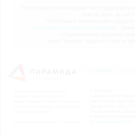
Программа телепередач на следующую н
чем за день до её 
Программа телепередач предо
Пользовательское соглашение.
Заме
содержимому раздела мож
через форму обратной связи (кн
НОВОСТИ
СТАТ
© 2006–2026
Свидетельство о регистрации СМИ
Учредитель: ООО "Медиа
Эл № ФС77-54913 от 26.07.2013
Адрес: 662200, Красноярск
Выдано Федеральной службой по надзору в
Телефон/Факс: (39155) 7-2
сфере связи, информационных технологий и
Служба новостей: (39155)
массовых коммуникаций.
E-mail: nv2221564@yande
Выходные данные СМИ
Размещено на площадке
ООО "Сибмедиафон"