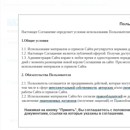
Пользовательское соглашение
Правила поведения на сайте
9 августа, воскресенье, 
Предупр
Поль
Погода:
0°C, ночью 0°C
Настоящее Соглашение определяет условия использования Пользователям
Этот сайт использует сервис веб-аналитики Яндекс Метрика, пр
(далее — Яндекс).
1.Общие условия
РЕГИСТРАЦИЯ
ВО
Сервис Яндекс Метрика использует технологию “cookie” — неб
пользовательской активности.
1.1. Использование материалов и сервисов Сайта регулируется нормами 
1.2. Настоящее Соглашение является публичной офертой. Получая досту
Собранная при помощи cookie информация не может идентифици
1.3. Администрация Сайта вправе в любое время в одностороннем порядк
использовании вами данного сайта, собранная при помощи cooki
НОВОСТИ
СТАТЬИ
ОБЪЯВЛЕНИЯ
ВЕБКАМЕРЫ
ЕЩ
Яндекс будет обрабатывать эту информацию в интересах владель
дней с момента размещения новой версии Соглашения на сайте. При несог
активности на сайте. Яндекс обрабатывает эту информацию в п
использование материалов и сервисов Сайта.
Вы можете отказаться от использования cookies, выбрав соотв
2. Обязательства Пользователя
https://yandex.ru/support/metrika/general/opt-out.html Однако эт
//
Главная
ТВ-программа
2.1. Пользователь соглашается не предпринимать действий, которые мог
Нажимая на кнопку "Принять", Вы соглашаетесь на обработк
том числе в сфере
интеллектуальной собственности
,
авторских
и/или
смеж
работы Сайта и сервисов Сайта.
2.2. Использование материалов Сайта без согласия
правообладателей
не д
ВТ
СР
ЧТ
ПН
заключение
лицензионных договоров
(получение лицензий) от Правообла
18 июня
19 июня
20 июня
2
17 июня
2.3. При
цитировании
материалов Сайта, включая охраняемые авторские пр
2.4. Комментарии и иные записи Пользователя на Сайте не должны вступ
Нажимая на кнопку "Принять", Вы соглашаетесь с положен
морали и нравственности.
документами, ссылки на которые указаны в соглашении.
Все
Сериалы
Фильм
2.5. Пользователь предупрежден о том, что Администрация Сайта не несе
ВСЕ КАНАЛЫ
содержаться на сайте.
2.6. Пользователь согласен с тем, что Администрация Сайта не несет от