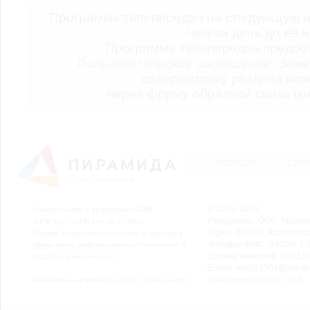
Программа телепередач на следующую н
чем за день до её 
Программа телепередач предо
Пользовательское соглашение.
Заме
содержимому раздела мож
через форму обратной связи (кн
НОВОСТИ
СТАТ
© 2006–2026
Свидетельство о регистрации СМИ
Учредитель: ООО "Медиа
Эл № ФС77-54913 от 26.07.2013
Адрес: 662200, Красноярск
Выдано Федеральной службой по надзору в
Телефон/Факс: (39155) 7-2
сфере связи, информационных технологий и
Служба новостей: (39155)
массовых коммуникаций.
E-mail: nv2221564@yande
Выходные данные СМИ
Размещено на площадке
ООО "Сибмедиафон"