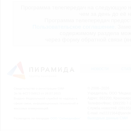
Программа телепередач на следующую н
чем за день до её 
Программа телепередач предо
Пользовательское соглашение.
Заме
содержимому раздела мож
через форму обратной связи (кн
НОВОСТИ
СТАТ
© 2006–2026
Свидетельство о регистрации СМИ
Учредитель: ООО "Медиа
Эл № ФС77-54913 от 26.07.2013
Адрес: 662200, Красноярск
Выдано Федеральной службой по надзору в
Телефон/Факс: (39155) 7-2
сфере связи, информационных технологий и
Служба новостей: (39155)
массовых коммуникаций.
E-mail: nv2221564@yande
Выходные данные СМИ
Размещено на площадке
ООО "Сибмедиафон"