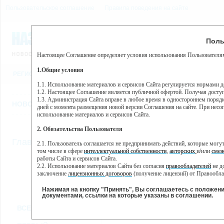
Пользовательское соглашение
Правила поведения на сайте
8 августа, суббота, 23:47
Предупр
Поль
Погода:
0°C, ночью 0°C
Настоящее Соглашение определяет условия использования Пользователям
Этот сайт использует сервис веб-аналитики Яндекс Метрика, пр
(далее — Яндекс).
1.Общие условия
РЕГИСТРАЦИЯ
ВО
Сервис Яндекс Метрика использует технологию “cookie” — неб
пользовательской активности.
1.1. Использование материалов и сервисов Сайта регулируется нормами 
1.2. Настоящее Соглашение является публичной офертой. Получая досту
Собранная при помощи cookie информация не может идентифици
1.3. Администрация Сайта вправе в любое время в одностороннем порядк
использовании вами данного сайта, собранная при помощи cooki
НОВОСТИ
СТАТЬИ
ОБЪЯВЛЕНИЯ
ВЕБКАМЕРЫ
ЕЩ
Яндекс будет обрабатывать эту информацию в интересах владель
дней с момента размещения новой версии Соглашения на сайте. При несог
активности на сайте. Яндекс обрабатывает эту информацию в п
использование материалов и сервисов Сайта.
Вы можете отказаться от использования cookies, выбрав соотв
2. Обязательства Пользователя
https://yandex.ru/support/metrika/general/opt-out.html Однако эт
//
Главная
ТВ-программа
2.1. Пользователь соглашается не предпринимать действий, которые мог
Нажимая на кнопку "Принять", Вы соглашаетесь на обработк
том числе в сфере
интеллектуальной собственности
,
авторских
и/или
смеж
работы Сайта и сервисов Сайта.
2.2. Использование материалов Сайта без согласия
правообладателей
не д
ПН
ВТ
СР
ЧТ
заключение
лицензионных договоров
(получение лицензий) от Правообла
25 ноября
26 ноября
27 ноября
28 ноября
29
2.3. При
цитировании
материалов Сайта, включая охраняемые авторские пр
2.4. Комментарии и иные записи Пользователя на Сайте не должны вступ
Нажимая на кнопку "Принять", Вы соглашаетесь с положен
морали и нравственности.
документами, ссылки на которые указаны в соглашении.
Все
Сериалы
Фильм
2.5. Пользователь предупрежден о том, что Администрация Сайта не несе
ВСЕ КАНАЛЫ
содержаться на сайте.
2.6. Пользователь согласен с тем, что Администрация Сайта не несет от