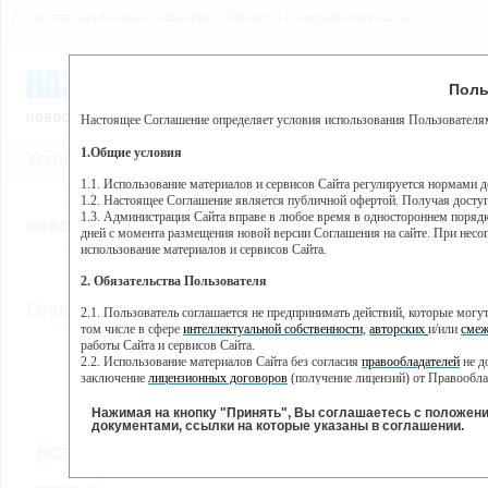
Пользовательское соглашение
Правила поведения на сайте
9 августа, воскресенье, 9
Предупр
Поль
Погода:
0°C, ночью 0°C
Настоящее Соглашение определяет условия использования Пользователям
Этот сайт использует сервис веб-аналитики Яндекс Метрика, пр
(далее — Яндекс).
1.Общие условия
РЕГИСТРАЦИЯ
ВО
Сервис Яндекс Метрика использует технологию “cookie” — неб
пользовательской активности.
1.1. Использование материалов и сервисов Сайта регулируется нормами 
1.2. Настоящее Соглашение является публичной офертой. Получая досту
Собранная при помощи cookie информация не может идентифици
1.3. Администрация Сайта вправе в любое время в одностороннем порядк
использовании вами данного сайта, собранная при помощи cooki
НОВОСТИ
СТАТЬИ
ОБЪЯВЛЕНИЯ
ВЕБКАМЕРЫ
ЕЩ
Яндекс будет обрабатывать эту информацию в интересах владель
дней с момента размещения новой версии Соглашения на сайте. При несог
активности на сайте. Яндекс обрабатывает эту информацию в п
использование материалов и сервисов Сайта.
Вы можете отказаться от использования cookies, выбрав соотв
2. Обязательства Пользователя
https://yandex.ru/support/metrika/general/opt-out.html Однако эт
//
Главная
ТВ-программа
2.1. Пользователь соглашается не предпринимать действий, которые мог
Нажимая на кнопку "Принять", Вы соглашаетесь на обработк
том числе в сфере
интеллектуальной собственности
,
авторских
и/или
смеж
работы Сайта и сервисов Сайта.
2.2. Использование материалов Сайта без согласия
правообладателей
не д
ПН
ВТ
СР
ЧТ
заключение
лицензионных договоров
(получение лицензий) от Правообла
14 января
15 января
16 января
17 января
18
2.3. При
цитировании
материалов Сайта, включая охраняемые авторские пр
2.4. Комментарии и иные записи Пользователя на Сайте не должны вступ
Нажимая на кнопку "Принять", Вы соглашаетесь с положен
морали и нравственности.
документами, ссылки на которые указаны в соглашении.
Все
Сериалы
Фильм
2.5. Пользователь предупрежден о том, что Администрация Сайта не несе
ВСЕ КАНАЛЫ
содержаться на сайте.
2.6. Пользователь согласен с тем, что Администрация Сайта не несет от