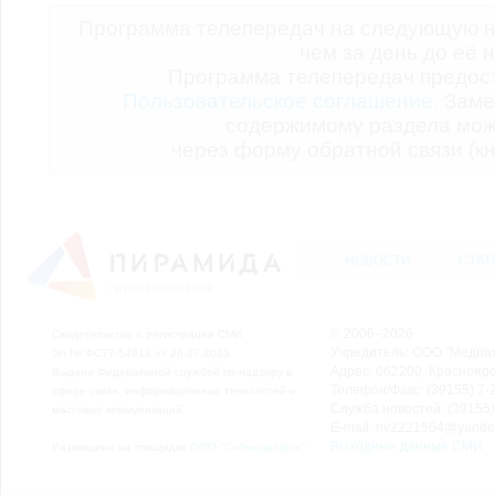
Программа телепередач на следующую н
чем за день до её 
Программа телепередач предо
Пользовательское соглашение.
Заме
содержимому раздела мож
через форму обратной связи (кн
НОВОСТИ
СТАТ
© 2006–2026
Свидетельство о регистрации СМИ
Учредитель: ООО "Медиа
Эл № ФС77-54913 от 26.07.2013
Адрес: 662200, Красноярск
Выдано Федеральной службой по надзору в
Телефон/Факс: (39155) 7-2
сфере связи, информационных технологий и
Служба новостей: (39155)
массовых коммуникаций.
E-mail: nv2221564@yande
Выходные данные СМИ
Размещено на площадке
ООО "Сибмедиафон"