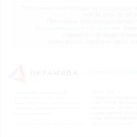
Программа телепередач на следующую н
чем за день до её 
Программа телепередач предо
Пользовательское соглашение.
Заме
содержимому раздела мож
через форму обратной связи (кн
НОВОСТИ
СТАТ
© 2006–2026
Свидетельство о регистрации СМИ
Учредитель: ООО "Медиа
Эл № ФС77-54913 от 26.07.2013
Адрес: 662200, Красноярск
Выдано Федеральной службой по надзору в
Телефон/Факс: (39155) 7-2
сфере связи, информационных технологий и
Служба новостей: (39155)
массовых коммуникаций.
E-mail: nv2221564@yande
Выходные данные СМИ
Размещено на площадке
ООО "Сибмедиафон"