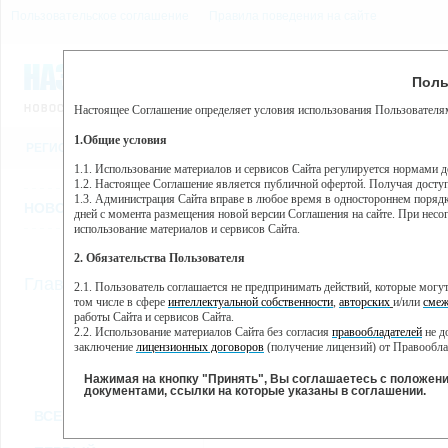
Пользовательское соглашение
Правила поведения на сайте
7 августа, пятница, 23:52
Предупр
Поль
Погода:
0°C, ночью 0°C
Настоящее Соглашение определяет условия использования Пользователям
Этот сайт использует сервис веб-аналитики Яндекс Метрика, пр
(далее — Яндекс).
1.Общие условия
РЕГИСТРАЦИЯ
ВО
Сервис Яндекс Метрика использует технологию “cookie” — неб
пользовательской активности.
1.1. Использование материалов и сервисов Сайта регулируется нормами 
1.2. Настоящее Соглашение является публичной офертой. Получая досту
Собранная при помощи cookie информация не может идентифици
1.3. Администрация Сайта вправе в любое время в одностороннем порядк
использовании вами данного сайта, собранная при помощи cooki
НОВОСТИ
СТАТЬИ
ОБЪЯВЛЕНИЯ
ВЕБКАМЕРЫ
ЕЩ
Яндекс будет обрабатывать эту информацию в интересах владель
дней с момента размещения новой версии Соглашения на сайте. При несог
активности на сайте. Яндекс обрабатывает эту информацию в п
использование материалов и сервисов Сайта.
Вы можете отказаться от использования cookies, выбрав соотв
2. Обязательства Пользователя
https://yandex.ru/support/metrika/general/opt-out.html Однако эт
//
Главная
ТВ-программа
2.1. Пользователь соглашается не предпринимать действий, которые мог
Нажимая на кнопку "Принять", Вы соглашаетесь на обработк
том числе в сфере
интеллектуальной собственности
,
авторских
и/или
смеж
работы Сайта и сервисов Сайта.
2.2. Использование материалов Сайта без согласия
правообладателей
не д
ПН
ВТ
СР
ЧТ
заключение
лицензионных договоров
(получение лицензий) от Правообла
06 июня
07 июня
08 июня
09 июня
1
2.3. При
цитировании
материалов Сайта, включая охраняемые авторские пр
2.4. Комментарии и иные записи Пользователя на Сайте не должны вступ
Нажимая на кнопку "Принять", Вы соглашаетесь с положен
морали и нравственности.
документами, ссылки на которые указаны в соглашении.
Все
Сериалы
Фильм
2.5. Пользователь предупрежден о том, что Администрация Сайта не несе
ВСЕ КАНАЛЫ
содержаться на сайте.
2.6. Пользователь согласен с тем, что Администрация Сайта не несет от