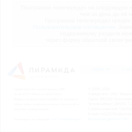
Программа телепередач на следующую н
чем за день до её 
Программа телепередач предо
Пользовательское соглашение.
Заме
содержимому раздела мож
через форму обратной связи (кн
НОВОСТИ
СТАТ
© 2006–2026
Свидетельство о регистрации СМИ
Учредитель: ООО "Медиа
Эл № ФС77-54913 от 26.07.2013
Адрес: 662200, Красноярск
Выдано Федеральной службой по надзору в
Телефон/Факс: (39155) 7-2
сфере связи, информационных технологий и
Служба новостей: (39155)
массовых коммуникаций.
E-mail: nv2221564@yande
Выходные данные СМИ
Размещено на площадке
ООО "Сибмедиафон"