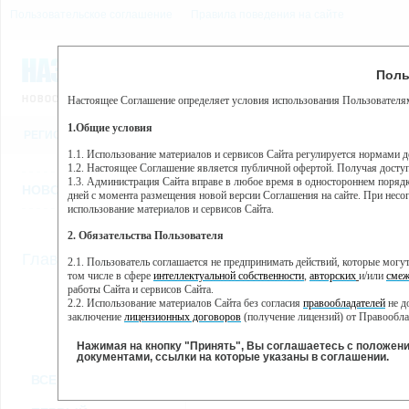
Пользовательское соглашение
Правила поведения на сайте
8 августа, суббота, 7:52
Предупр
Поль
Погода:
0°C, ночью 0°C
Настоящее Соглашение определяет условия использования Пользователям
Этот сайт использует сервис веб-аналитики Яндекс Метрика, пр
(далее — Яндекс).
1.Общие условия
РЕГИСТРАЦИЯ
ВО
Сервис Яндекс Метрика использует технологию “cookie” — неб
пользовательской активности.
1.1. Использование материалов и сервисов Сайта регулируется нормами 
1.2. Настоящее Соглашение является публичной офертой. Получая досту
Собранная при помощи cookie информация не может идентифици
1.3. Администрация Сайта вправе в любое время в одностороннем порядк
использовании вами данного сайта, собранная при помощи cooki
НОВОСТИ
СТАТЬИ
ОБЪЯВЛЕНИЯ
ВЕБКАМЕРЫ
ЕЩ
Яндекс будет обрабатывать эту информацию в интересах владель
дней с момента размещения новой версии Соглашения на сайте. При несог
активности на сайте. Яндекс обрабатывает эту информацию в п
использование материалов и сервисов Сайта.
Вы можете отказаться от использования cookies, выбрав соотв
2. Обязательства Пользователя
https://yandex.ru/support/metrika/general/opt-out.html Однако эт
//
Главная
ТВ-программа
2.1. Пользователь соглашается не предпринимать действий, которые мог
Нажимая на кнопку "Принять", Вы соглашаетесь на обработк
том числе в сфере
интеллектуальной собственности
,
авторских
и/или
смеж
работы Сайта и сервисов Сайта.
2.2. Использование материалов Сайта без согласия
правообладателей
не д
ПН
ВТ
ЧТ
СР
заключение
лицензионных договоров
(получение лицензий) от Правообла
30 мая
31 мая
02 июня
0
01 июня
2.3. При
цитировании
материалов Сайта, включая охраняемые авторские пр
2.4. Комментарии и иные записи Пользователя на Сайте не должны вступ
Нажимая на кнопку "Принять", Вы соглашаетесь с положен
морали и нравственности.
документами, ссылки на которые указаны в соглашении.
Все
Сериалы
Фильм
2.5. Пользователь предупрежден о том, что Администрация Сайта не несе
ВСЕ КАНАЛЫ
содержаться на сайте.
2.6. Пользователь согласен с тем, что Администрация Сайта не несет от