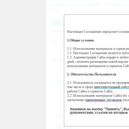
Пользовательское соглашение
Правила пове
Настоящее Соглашение определяет услови
Этот сайт использует сервис веб-ан
(далее — Яндекс).
1.Общие условия
РЕГИСТРАЦИЯ
Сервис Яндекс Метрика использует 
пользовательской активности.
1.1. Использование материалов и сервисо
1.2. Настоящее Соглашение является пуб
Собранная при помощи cookie инфор
1.3. Администрация Сайта вправе в любое
использовании вами данного сайта, 
НОВОСТИ
СТАТЬИ
ОБЪЯВЛЕНИ
Яндекс будет обрабатывать эту инфо
дней с момента размещения новой версии 
активности на сайте. Яндекс обраба
использование материалов и сервисов Сай
Вы можете отказаться от использова
2. Обязательства Пользователя
https://yandex.ru/support/metrika/gen
Главная
//
ТВ-программа
2.1. Пользователь соглашается не предпр
Нажимая на кнопку "Принять", Вы
том числе в сфере
интеллектуальной собст
работы Сайта и сервисов Сайта.
ПН
ВТ
2.2. Использование материалов Сайта без 
25 ноября
26 ноября
27
заключение
лицензионных договоров
(пол
2.3. При
цитировании
материалов Сайта, в
2.4. Комментарии и иные записи Пользова
Нажимая на кнопку "Принять", В
морали и нравственности.
документами, ссылки на которые 
ВСЕ КАНАЛЫ
2.5. Пользователь предупрежден о том, чт
содержаться на сайте.
2.6. Пользователь согласен с тем, что Ад
ПЕРВЫЙ