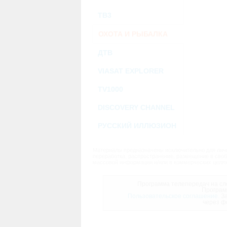
ТВ3
ОХОТА И РЫБАЛКА
ДТВ
VIASAT EXPLORER
TV1000
DISCOVERY CHANNEL
РУССКИЙ ИЛЛЮЗИОН
Материалы предназначены исключительно для личн
переработка, распространение, размещение в своб
массовой информации и/или в коммерческих целях
Программа телепередач на сле
Програм
Пользовательское соглашение.
За
через ф