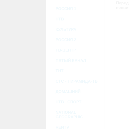
возможными или возникшими потерями и
Перед
услугами, доступными на или полученными
появи
РОССИЯ 1
информацию или ссылки на внешние ресу
2.7. Пользователь принимает положение о 
Администрация Сайта не несет какой-либо 
НТВ
3. Прочие условия
КУЛЬТУРА
3.1. Все возможные споры, вытекающие и
Федерации.
РОССИЯ 2
3.2. Ничто в Соглашении не может поним
совместной деятельности, отношений лич
3.3. Признание судом какого-либо полож
ТВ-ЦЕНТР
Соглашения.
3.4. Бездействие со стороны Администра
ПЯТЫЙ КАНАЛ
позднее соответствующие действия в защи
ТНТ
Политика конфиденциальности и со
СТС - ПИРАМИДА-ТВ
ДОМАШНИЙ
НТВ+ СПОРТ
NATIONAL
GEOGRAPHIC
RENTV