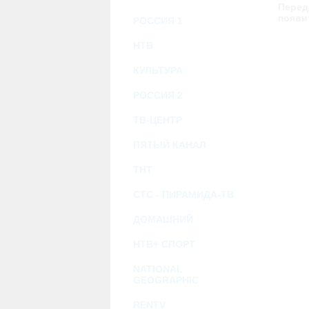
возможными или возникшими потерями и
Перед
услугами, доступными на или полученными
появи
РОССИЯ 1
информацию или ссылки на внешние ресу
2.7. Пользователь принимает положение о 
Администрация Сайта не несет какой-либо 
НТВ
3. Прочие условия
КУЛЬТУРА
3.1. Все возможные споры, вытекающие и
Федерации.
РОССИЯ 2
3.2. Ничто в Соглашении не может поним
совместной деятельности, отношений лич
3.3. Признание судом какого-либо полож
ТВ-ЦЕНТР
Соглашения.
3.4. Бездействие со стороны Администра
ПЯТЫЙ КАНАЛ
позднее соответствующие действия в защи
ТНТ
Политика конфиденциальности и со
СТС - ПИРАМИДА-ТВ
ДОМАШНИЙ
НТВ+ СПОРТ
NATIONAL
GEOGRAPHIC
RENTV