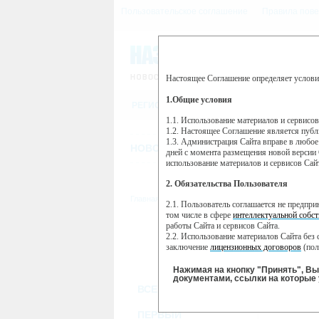
Пользовательское соглашение
Правила пове
Настоящее Соглашение определяет услови
Этот сайт использует сервис веб-ан
(далее — Яндекс).
1.Общие условия
РЕГИСТРАЦИЯ
Сервис Яндекс Метрика использует 
пользовательской активности.
1.1. Использование материалов и сервисо
1.2. Настоящее Соглашение является пуб
Собранная при помощи cookie инфор
1.3. Администрация Сайта вправе в любое
использовании вами данного сайта, 
НОВОСТИ
СТАТЬИ
ОБЪЯВЛЕНИ
Яндекс будет обрабатывать эту инфо
дней с момента размещения новой версии 
активности на сайте. Яндекс обраба
использование материалов и сервисов Сай
Вы можете отказаться от использова
2. Обязательства Пользователя
https://yandex.ru/support/metrika/gen
Главная
//
ТВ-программа
2.1. Пользователь соглашается не предпр
Нажимая на кнопку "Принять", Вы
том числе в сфере
интеллектуальной собст
работы Сайта и сервисов Сайта.
ПН
ВТ
2.2. Использование материалов Сайта без 
18 ноября
20
19 ноября
заключение
лицензионных договоров
(пол
2.3. При
цитировании
материалов Сайта, в
2.4. Комментарии и иные записи Пользова
Нажимая на кнопку "Принять", В
морали и нравственности.
документами, ссылки на которые 
ВСЕ КАНАЛЫ
2.5. Пользователь предупрежден о том, чт
содержаться на сайте.
2.6. Пользователь согласен с тем, что Ад
ПЕРВЫЙ