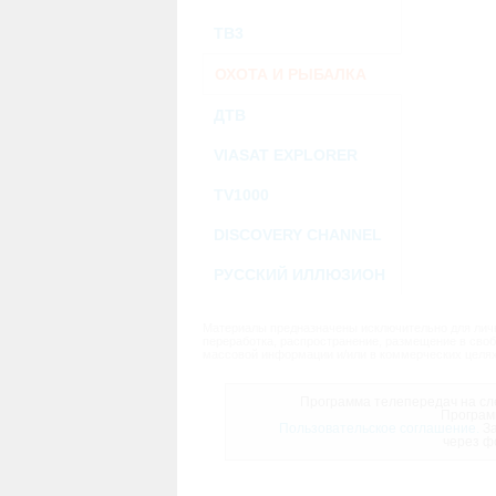
ТВ3
ОХОТА И РЫБАЛКА
ДТВ
VIASAT EXPLORER
TV1000
DISCOVERY CHANNEL
РУССКИЙ ИЛЛЮЗИОН
Материалы предназначены исключительно для личн
переработка, распространение, размещение в своб
массовой информации и/или в коммерческих целях
Программа телепередач на сле
Програм
Пользовательское соглашение.
За
через ф