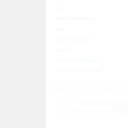
ТВ3
ОХОТА И РЫБАЛКА
ДТВ
VIASAT EXPLORER
TV1000
DISCOVERY CHANNEL
РУССКИЙ ИЛЛЮЗИОН
Материалы предназначены исключительно для личн
переработка, распространение, размещение в своб
массовой информации и/или в коммерческих целях
Программа телепередач на сле
Програм
Пользовательское соглашение.
За
через ф