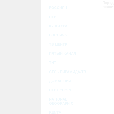
возможными или возникшими потерями и
Перед
услугами, доступными на или полученными
появи
РОССИЯ 1
информацию или ссылки на внешние ресу
2.7. Пользователь принимает положение о 
Администрация Сайта не несет какой-либо 
НТВ
3. Прочие условия
КУЛЬТУРА
3.1. Все возможные споры, вытекающие и
Федерации.
РОССИЯ 2
3.2. Ничто в Соглашении не может поним
совместной деятельности, отношений лич
3.3. Признание судом какого-либо полож
ТВ-ЦЕНТР
Соглашения.
3.4. Бездействие со стороны Администра
ПЯТЫЙ КАНАЛ
позднее соответствующие действия в защи
ТНТ
Политика конфиденциальности и со
СТС - ПИРАМИДА-ТВ
ДОМАШНИЙ
НТВ+ СПОРТ
NATIONAL
GEOGRAPHIC
RENTV