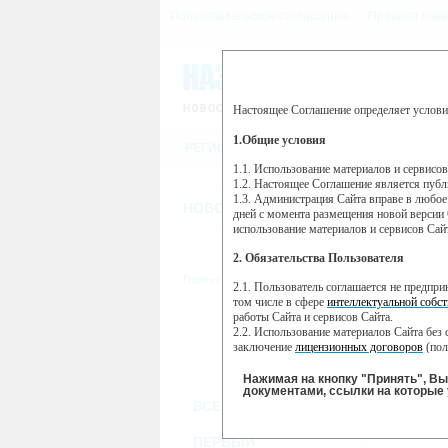
Пользовательское соглашение
Правила пове
Настоящее Соглашение определяет услови
Этот сайт использует сервис веб-ан
(далее — Яндекс).
1.Общие условия
РЕГИСТРАЦИЯ
Сервис Яндекс Метрика использует 
пользовательской активности.
1.1. Использование материалов и сервисо
1.2. Настоящее Соглашение является пуб
Собранная при помощи cookie инфор
1.3. Администрация Сайта вправе в любое
использовании вами данного сайта, 
НОВОСТИ
СТАТЬИ
ОБЪЯВЛЕНИ
Яндекс будет обрабатывать эту инфо
дней с момента размещения новой версии 
активности на сайте. Яндекс обраба
использование материалов и сервисов Сай
Вы можете отказаться от использова
2. Обязательства Пользователя
https://yandex.ru/support/metrika/gen
Главная
//
ТВ-программа
2.1. Пользователь соглашается не предпр
Нажимая на кнопку "Принять", Вы
том числе в сфере
интеллектуальной собст
работы Сайта и сервисов Сайта.
ВТ
ПН
2.2. Использование материалов Сайта без 
18 июня
1
17 июня
заключение
лицензионных договоров
(пол
2.3. При
цитировании
материалов Сайта, в
2.4. Комментарии и иные записи Пользова
Нажимая на кнопку "Принять", В
морали и нравственности.
документами, ссылки на которые 
ВСЕ КАНАЛЫ
2.5. Пользователь предупрежден о том, чт
содержаться на сайте.
2.6. Пользователь согласен с тем, что Ад
ПЕРВЫЙ