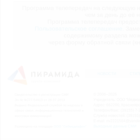
Программа телепередач на следующую н
чем за день до её 
Программа телепередач предо
Пользовательское соглашение.
Заме
содержимому раздела мож
через форму обратной связи (кн
НОВОСТИ
СТАТ
© 2006–2026
Свидетельство о регистрации СМИ
Учредитель: ООО "Медиа
Эл № ФС77-54913 от 26.07.2013
Адрес: 662200, Красноярск
Выдано Федеральной службой по надзору в
Телефон/Факс: (39155) 7-2
сфере связи, информационных технологий и
Служба новостей: (39155)
массовых коммуникаций.
E-mail: nv2221564@yande
Выходные данные СМИ
Размещено на площадке
ООО "Сибмедиафон"