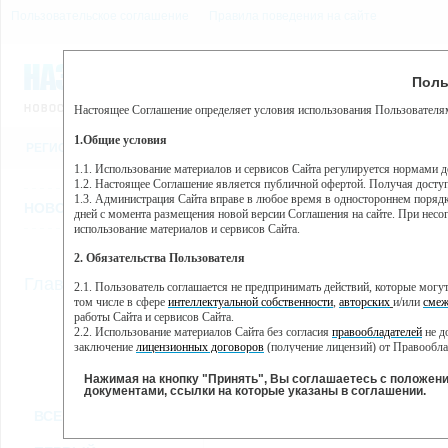
Пользовательское соглашение
Правила поведения на сайте
7 августа, пятница, 22:37
Предупр
Поль
Погода:
0°C, ночью 0°C
Настоящее Соглашение определяет условия использования Пользователям
Этот сайт использует сервис веб-аналитики Яндекс Метрика, пр
(далее — Яндекс).
1.Общие условия
РЕГИСТРАЦИЯ
ВО
Сервис Яндекс Метрика использует технологию “cookie” — неб
пользовательской активности.
1.1. Использование материалов и сервисов Сайта регулируется нормами 
1.2. Настоящее Соглашение является публичной офертой. Получая досту
Собранная при помощи cookie информация не может идентифици
1.3. Администрация Сайта вправе в любое время в одностороннем порядк
использовании вами данного сайта, собранная при помощи cooki
НОВОСТИ
СТАТЬИ
ОБЪЯВЛЕНИЯ
ВЕБКАМЕРЫ
ЕЩ
Яндекс будет обрабатывать эту информацию в интересах владель
дней с момента размещения новой версии Соглашения на сайте. При несог
активности на сайте. Яндекс обрабатывает эту информацию в п
использование материалов и сервисов Сайта.
Вы можете отказаться от использования cookies, выбрав соотв
2. Обязательства Пользователя
https://yandex.ru/support/metrika/general/opt-out.html Однако эт
//
Главная
ТВ-программа
2.1. Пользователь соглашается не предпринимать действий, которые мог
Нажимая на кнопку "Принять", Вы соглашаетесь на обработк
том числе в сфере
интеллектуальной собственности
,
авторских
и/или
смеж
работы Сайта и сервисов Сайта.
2.2. Использование материалов Сайта без согласия
правообладателей
не д
ПН
ВТ
СР
ЧТ
заключение
лицензионных договоров
(получение лицензий) от Правообла
06 июня
07 июня
08 июня
09 июня
1
2.3. При
цитировании
материалов Сайта, включая охраняемые авторские пр
2.4. Комментарии и иные записи Пользователя на Сайте не должны вступ
Нажимая на кнопку "Принять", Вы соглашаетесь с положен
морали и нравственности.
документами, ссылки на которые указаны в соглашении.
Все
Сериалы
Фильм
2.5. Пользователь предупрежден о том, что Администрация Сайта не несе
ВСЕ КАНАЛЫ
содержаться на сайте.
2.6. Пользователь согласен с тем, что Администрация Сайта не несет от