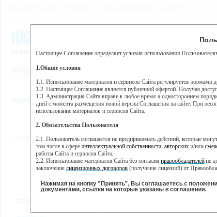
Пользовательское соглашение
Правила поведения на сайте
9 августа, воскресенье, 9
Предупр
Поль
Погода:
0°C, ночью 0°C
Настоящее Соглашение определяет условия использования Пользователям
Этот сайт использует сервис веб-аналитики Яндекс Метрика, пр
(далее — Яндекс).
1.Общие условия
РЕГИСТРАЦИЯ
ВО
Сервис Яндекс Метрика использует технологию “cookie” — неб
пользовательской активности.
1.1. Использование материалов и сервисов Сайта регулируется нормами 
1.2. Настоящее Соглашение является публичной офертой. Получая досту
Собранная при помощи cookie информация не может идентифици
1.3. Администрация Сайта вправе в любое время в одностороннем порядк
использовании вами данного сайта, собранная при помощи cooki
НОВОСТИ
СТАТЬИ
ОБЪЯВЛЕНИЯ
ВЕБКАМЕРЫ
ЕЩ
Яндекс будет обрабатывать эту информацию в интересах владель
дней с момента размещения новой версии Соглашения на сайте. При несог
активности на сайте. Яндекс обрабатывает эту информацию в п
использование материалов и сервисов Сайта.
Вы можете отказаться от использования cookies, выбрав соотв
2. Обязательства Пользователя
https://yandex.ru/support/metrika/general/opt-out.html Однако эт
//
Главная
ТВ-программа
2.1. Пользователь соглашается не предпринимать действий, которые мог
Нажимая на кнопку "Принять", Вы соглашаетесь на обработк
том числе в сфере
интеллектуальной собственности
,
авторских
и/или
смеж
работы Сайта и сервисов Сайта.
2.2. Использование материалов Сайта без согласия
правообладателей
не д
ПН
ВТ
СР
ЧТ
заключение
лицензионных договоров
(получение лицензий) от Правообла
18 ноября
19 ноября
20 ноября
21 ноября
22
2.3. При
цитировании
материалов Сайта, включая охраняемые авторские пр
2.4. Комментарии и иные записи Пользователя на Сайте не должны вступ
Нажимая на кнопку "Принять", Вы соглашаетесь с положен
морали и нравственности.
документами, ссылки на которые указаны в соглашении.
Все
Сериалы
Фильм
2.5. Пользователь предупрежден о том, что Администрация Сайта не несе
ВСЕ КАНАЛЫ
содержаться на сайте.
2.6. Пользователь согласен с тем, что Администрация Сайта не несет от