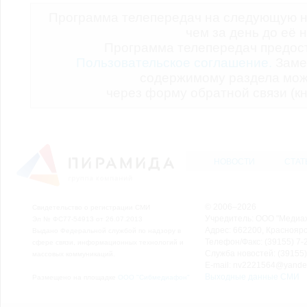
Программа телепередач на следующую н
чем за день до её 
Программа телепередач предо
Пользовательское соглашение.
Заме
содержимому раздела мож
через форму обратной связи (кн
НОВОСТИ
СТАТ
© 2006–2026
Свидетельство о регистрации СМИ
Учредитель: ООО "Медиа
Эл № ФС77-54913 от 26.07.2013
Адрес: 662200, Красноярск
Выдано Федеральной службой по надзору в
Телефон/Факс: (39155) 7-2
сфере связи, информационных технологий и
Служба новостей: (39155)
массовых коммуникаций.
E-mail: nv2221564@yande
Выходные данные СМИ
Размещено на площадке
ООО "Сибмедиафон"