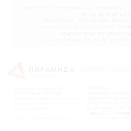
Программа телепередач на следующую н
чем за день до её 
Программа телепередач предо
Пользовательское соглашение.
Заме
содержимому раздела мож
через форму обратной связи (кн
НОВОСТИ
СТАТ
© 2006–2026
Свидетельство о регистрации СМИ
Учредитель: ООО "Медиа
Эл № ФС77-54913 от 26.07.2013
Адрес: 662200, Красноярск
Выдано Федеральной службой по надзору в
Телефон/Факс: (39155) 7-2
сфере связи, информационных технологий и
Служба новостей: (39155)
массовых коммуникаций.
E-mail: nv2221564@yande
Выходные данные СМИ
Размещено на площадке
ООО "Сибмедиафон"