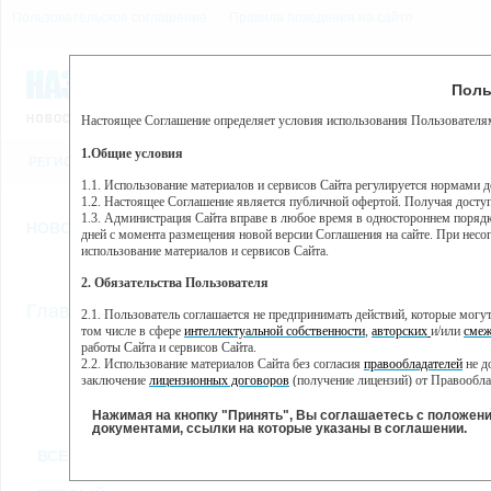
Пользовательское соглашение
Правила поведения на сайте
9 августа, воскресенье, 8
Предупр
Поль
Погода:
0°C, ночью 0°C
Настоящее Соглашение определяет условия использования Пользователям
Этот сайт использует сервис веб-аналитики Яндекс Метрика, пр
(далее — Яндекс).
1.Общие условия
РЕГИСТРАЦИЯ
ВО
Сервис Яндекс Метрика использует технологию “cookie” — неб
пользовательской активности.
1.1. Использование материалов и сервисов Сайта регулируется нормами 
1.2. Настоящее Соглашение является публичной офертой. Получая досту
Собранная при помощи cookie информация не может идентифици
1.3. Администрация Сайта вправе в любое время в одностороннем порядк
использовании вами данного сайта, собранная при помощи cooki
НОВОСТИ
СТАТЬИ
ОБЪЯВЛЕНИЯ
ВЕБКАМЕРЫ
ЕЩ
Яндекс будет обрабатывать эту информацию в интересах владель
дней с момента размещения новой версии Соглашения на сайте. При несог
активности на сайте. Яндекс обрабатывает эту информацию в п
использование материалов и сервисов Сайта.
Вы можете отказаться от использования cookies, выбрав соотв
2. Обязательства Пользователя
https://yandex.ru/support/metrika/general/opt-out.html Однако эт
//
Главная
ТВ-программа
2.1. Пользователь соглашается не предпринимать действий, которые мог
Нажимая на кнопку "Принять", Вы соглашаетесь на обработк
том числе в сфере
интеллектуальной собственности
,
авторских
и/или
смеж
работы Сайта и сервисов Сайта.
2.2. Использование материалов Сайта без согласия
правообладателей
не д
ПН
ВТ
СР
ЧТ
заключение
лицензионных договоров
(получение лицензий) от Правообла
21 января
22 января
23 января
24 января
25
2.3. При
цитировании
материалов Сайта, включая охраняемые авторские пр
2.4. Комментарии и иные записи Пользователя на Сайте не должны вступ
Нажимая на кнопку "Принять", Вы соглашаетесь с положен
морали и нравственности.
документами, ссылки на которые указаны в соглашении.
Все
Сериалы
Фильм
2.5. Пользователь предупрежден о том, что Администрация Сайта не несе
ВСЕ КАНАЛЫ
содержаться на сайте.
2.6. Пользователь согласен с тем, что Администрация Сайта не несет от