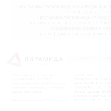
Программа телепередач на следующую н
чем за день до её 
Программа телепередач предо
Пользовательское соглашение.
Заме
содержимому раздела мож
через форму обратной связи (кн
НОВОСТИ
СТАТ
© 2006–2026
Свидетельство о регистрации СМИ
Учредитель: ООО "Медиа
Эл № ФС77-54913 от 26.07.2013
Адрес: 662200, Красноярск
Выдано Федеральной службой по надзору в
Телефон/Факс: (39155) 7-2
сфере связи, информационных технологий и
Служба новостей: (39155)
массовых коммуникаций.
E-mail: nv2221564@yande
Выходные данные СМИ
Размещено на площадке
ООО "Сибмедиафон"