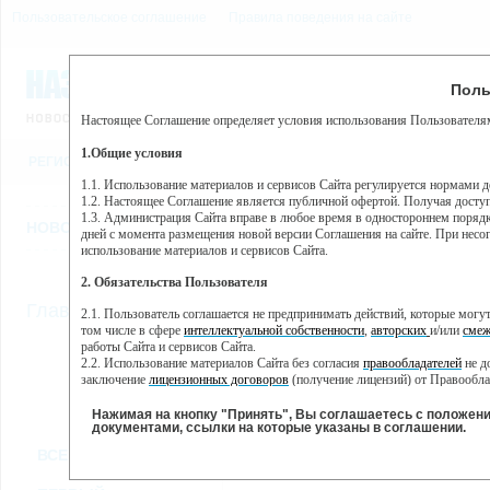
Пользовательское соглашение
Правила поведения на сайте
8 августа, суббота, 4:19
Предупр
Поль
Погода:
0°C, ночью 0°C
Настоящее Соглашение определяет условия использования Пользователям
Этот сайт использует сервис веб-аналитики Яндекс Метрика, пр
(далее — Яндекс).
1.Общие условия
РЕГИСТРАЦИЯ
ВО
Сервис Яндекс Метрика использует технологию “cookie” — неб
пользовательской активности.
1.1. Использование материалов и сервисов Сайта регулируется нормами 
1.2. Настоящее Соглашение является публичной офертой. Получая досту
Собранная при помощи cookie информация не может идентифици
1.3. Администрация Сайта вправе в любое время в одностороннем порядк
использовании вами данного сайта, собранная при помощи cooki
НОВОСТИ
СТАТЬИ
ОБЪЯВЛЕНИЯ
ВЕБКАМЕРЫ
ЕЩ
Яндекс будет обрабатывать эту информацию в интересах владель
дней с момента размещения новой версии Соглашения на сайте. При несог
активности на сайте. Яндекс обрабатывает эту информацию в п
использование материалов и сервисов Сайта.
Вы можете отказаться от использования cookies, выбрав соотв
2. Обязательства Пользователя
https://yandex.ru/support/metrika/general/opt-out.html Однако эт
//
Главная
ТВ-программа
2.1. Пользователь соглашается не предпринимать действий, которые мог
Нажимая на кнопку "Принять", Вы соглашаетесь на обработк
том числе в сфере
интеллектуальной собственности
,
авторских
и/или
смеж
работы Сайта и сервисов Сайта.
2.2. Использование материалов Сайта без согласия
правообладателей
не д
ПН
ВТ
ЧТ
СР
заключение
лицензионных договоров
(получение лицензий) от Правообла
23 мая
24 мая
26 мая
25 мая
2.3. При
цитировании
материалов Сайта, включая охраняемые авторские пр
2.4. Комментарии и иные записи Пользователя на Сайте не должны вступ
Нажимая на кнопку "Принять", Вы соглашаетесь с положен
морали и нравственности.
документами, ссылки на которые указаны в соглашении.
Все
Сериалы
Фильм
2.5. Пользователь предупрежден о том, что Администрация Сайта не несе
ВСЕ КАНАЛЫ
содержаться на сайте.
2.6. Пользователь согласен с тем, что Администрация Сайта не несет от