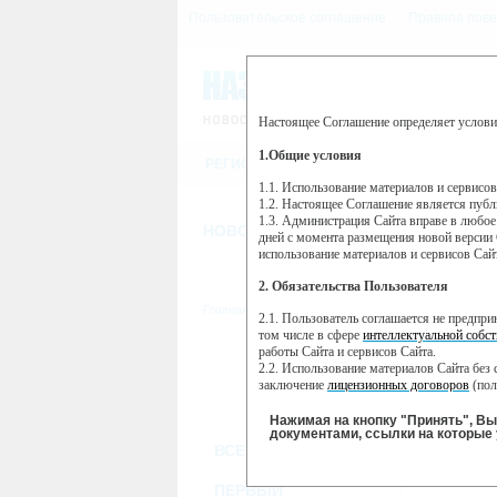
Пользовательское соглашение
Правила пове
Настоящее Соглашение определяет услови
Этот сайт использует сервис веб-ан
(далее — Яндекс).
1.Общие условия
РЕГИСТРАЦИЯ
Сервис Яндекс Метрика использует 
пользовательской активности.
1.1. Использование материалов и сервисо
1.2. Настоящее Соглашение является пуб
Собранная при помощи cookie инфор
1.3. Администрация Сайта вправе в любое
использовании вами данного сайта, 
НОВОСТИ
СТАТЬИ
ОБЪЯВЛЕНИ
Яндекс будет обрабатывать эту инфо
дней с момента размещения новой версии 
активности на сайте. Яндекс обраба
использование материалов и сервисов Сай
Вы можете отказаться от использова
2. Обязательства Пользователя
https://yandex.ru/support/metrika/gen
Главная
//
ТВ-программа
2.1. Пользователь соглашается не предпр
Нажимая на кнопку "Принять", Вы
том числе в сфере
интеллектуальной собст
работы Сайта и сервисов Сайта.
ПН
ВТ
2.2. Использование материалов Сайта без 
25 ноября
26 ноября
27
заключение
лицензионных договоров
(пол
2.3. При
цитировании
материалов Сайта, в
2.4. Комментарии и иные записи Пользова
Нажимая на кнопку "Принять", В
морали и нравственности.
документами, ссылки на которые 
ВСЕ КАНАЛЫ
2.5. Пользователь предупрежден о том, чт
содержаться на сайте.
2.6. Пользователь согласен с тем, что Ад
ПЕРВЫЙ