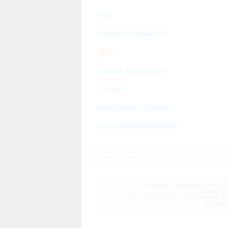
ТВ3
ОХОТА И РЫБАЛКА
ДТВ
VIASAT EXPLORER
TV1000
DISCOVERY CHANNEL
РУССКИЙ ИЛЛЮЗИОН
Материалы предназначены исключительно для личн
переработка, распространение, размещение в своб
массовой информации и/или в коммерческих целях
Программа телепередач на сле
Програм
Пользовательское соглашение.
За
через ф