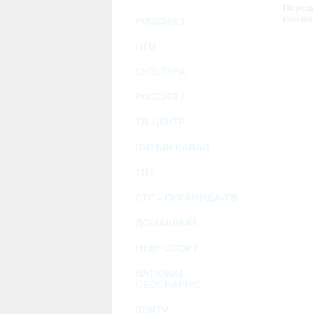
возможными или возникшими потерями и
Перед
услугами, доступными на или полученными
появи
РОССИЯ 1
информацию или ссылки на внешние ресу
2.7. Пользователь принимает положение о 
Администрация Сайта не несет какой-либо 
НТВ
3. Прочие условия
КУЛЬТУРА
3.1. Все возможные споры, вытекающие и
Федерации.
РОССИЯ 2
3.2. Ничто в Соглашении не может поним
совместной деятельности, отношений лич
3.3. Признание судом какого-либо полож
ТВ-ЦЕНТР
Соглашения.
3.4. Бездействие со стороны Администра
ПЯТЫЙ КАНАЛ
позднее соответствующие действия в защи
ТНТ
Политика конфиденциальности и со
СТС - ПИРАМИДА-ТВ
ДОМАШНИЙ
НТВ+ СПОРТ
NATIONAL
GEOGRAPHIC
RENTV