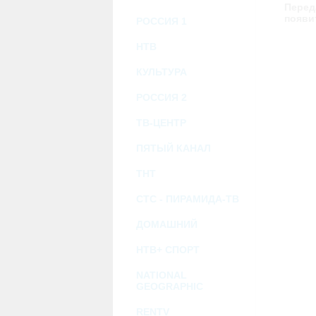
возможными или возникшими потерями и
Перед
услугами, доступными на или полученными
появи
РОССИЯ 1
информацию или ссылки на внешние ресу
2.7. Пользователь принимает положение о 
Администрация Сайта не несет какой-либо 
НТВ
3. Прочие условия
КУЛЬТУРА
3.1. Все возможные споры, вытекающие и
Федерации.
РОССИЯ 2
3.2. Ничто в Соглашении не может поним
совместной деятельности, отношений лич
3.3. Признание судом какого-либо полож
ТВ-ЦЕНТР
Соглашения.
3.4. Бездействие со стороны Администра
ПЯТЫЙ КАНАЛ
позднее соответствующие действия в защи
ТНТ
Политика конфиденциальности и со
СТС - ПИРАМИДА-ТВ
ДОМАШНИЙ
НТВ+ СПОРТ
NATIONAL
GEOGRAPHIC
RENTV