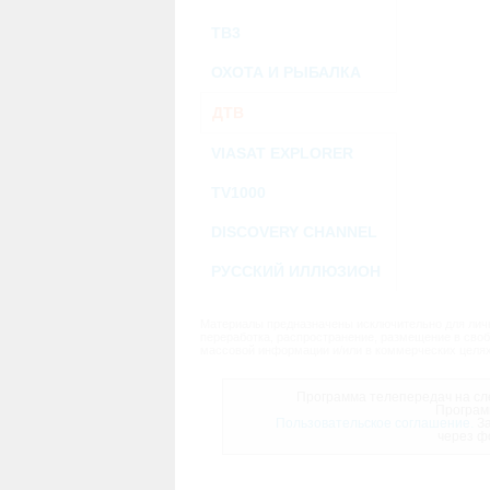
ТВ3
ОХОТА И РЫБАЛКА
ДТВ
VIASAT EXPLORER
TV1000
DISCOVERY CHANNEL
РУССКИЙ ИЛЛЮЗИОН
Материалы предназначены исключительно для личн
переработка, распространение, размещение в своб
массовой информации и/или в коммерческих целях
Программа телепередач на сле
Програм
Пользовательское соглашение.
За
через ф