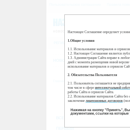
Пользовательское соглашение
Правила пове
Настоящее Соглашение определяет услови
Этот сайт использует сервис веб-ан
(далее — Яндекс).
1.Общие условия
РЕГИСТРАЦИЯ
Сервис Яндекс Метрика использует 
пользовательской активности.
1.1. Использование материалов и сервисо
1.2. Настоящее Соглашение является пуб
Собранная при помощи cookie инфор
1.3. Администрация Сайта вправе в любое
использовании вами данного сайта, 
НОВОСТИ
СТАТЬИ
ОБЪЯВЛЕНИ
Яндекс будет обрабатывать эту инфо
дней с момента размещения новой версии 
активности на сайте. Яндекс обраба
использование материалов и сервисов Сай
Вы можете отказаться от использова
2. Обязательства Пользователя
https://yandex.ru/support/metrika/gen
Главная
//
ТВ-программа
2.1. Пользователь соглашается не предпр
Нажимая на кнопку "Принять", Вы
том числе в сфере
интеллектуальной собст
работы Сайта и сервисов Сайта.
ПН
ВТ
2.2. Использование материалов Сайта без 
21 января
22 января
23
заключение
лицензионных договоров
(пол
2.3. При
цитировании
материалов Сайта, в
2.4. Комментарии и иные записи Пользова
Нажимая на кнопку "Принять", В
морали и нравственности.
документами, ссылки на которые 
ВСЕ КАНАЛЫ
2.5. Пользователь предупрежден о том, чт
содержаться на сайте.
2.6. Пользователь согласен с тем, что Ад
ПЕРВЫЙ