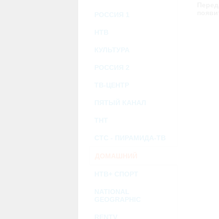
возможными или возникшими потерями и
Перед
услугами, доступными на или полученными
появи
РОССИЯ 1
информацию или ссылки на внешние ресу
2.7. Пользователь принимает положение о 
Администрация Сайта не несет какой-либо 
НТВ
3. Прочие условия
КУЛЬТУРА
3.1. Все возможные споры, вытекающие и
Федерации.
РОССИЯ 2
3.2. Ничто в Соглашении не может поним
совместной деятельности, отношений лич
3.3. Признание судом какого-либо полож
ТВ-ЦЕНТР
Соглашения.
3.4. Бездействие со стороны Администра
ПЯТЫЙ КАНАЛ
позднее соответствующие действия в защи
ТНТ
Политика конфиденциальности и со
СТС - ПИРАМИДА-ТВ
ДОМАШНИЙ
НТВ+ СПОРТ
NATIONAL
GEOGRAPHIC
RENTV