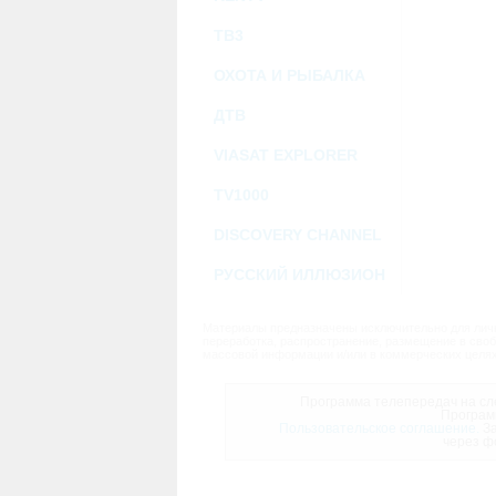
ТВ3
ОХОТА И РЫБАЛКА
ДТВ
VIASAT EXPLORER
TV1000
DISCOVERY CHANNEL
РУССКИЙ ИЛЛЮЗИОН
Материалы предназначены исключительно для личн
переработка, распространение, размещение в своб
массовой информации и/или в коммерческих целях
Программа телепередач на сле
Програм
Пользовательское соглашение.
За
через ф