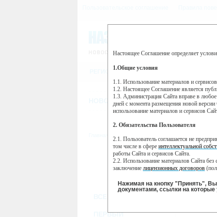
Пользовательское соглашение
Правила пове
Настоящее Соглашение определяет услови
Этот сайт использует сервис веб-ан
(далее — Яндекс).
1.Общие условия
РЕГИСТРАЦИЯ
Сервис Яндекс Метрика использует 
пользовательской активности.
1.1. Использование материалов и сервисо
1.2. Настоящее Соглашение является пуб
Собранная при помощи cookie инфор
1.3. Администрация Сайта вправе в любое
использовании вами данного сайта, 
НОВОСТИ
СТАТЬИ
ОБЪЯВЛЕНИ
Яндекс будет обрабатывать эту инфо
дней с момента размещения новой версии 
активности на сайте. Яндекс обраба
использование материалов и сервисов Сай
Вы можете отказаться от использова
2. Обязательства Пользователя
https://yandex.ru/support/metrika/gen
Главная
//
ТВ-программа
2.1. Пользователь соглашается не предпр
Нажимая на кнопку "Принять", Вы
том числе в сфере
интеллектуальной собст
работы Сайта и сервисов Сайта.
ПН
ВТ
2.2. Использование материалов Сайта без 
30 мая
31 мая
0
заключение
лицензионных договоров
(пол
2.3. При
цитировании
материалов Сайта, в
2.4. Комментарии и иные записи Пользова
Нажимая на кнопку "Принять", В
морали и нравственности.
документами, ссылки на которые 
ВСЕ КАНАЛЫ
2.5. Пользователь предупрежден о том, чт
содержаться на сайте.
2.6. Пользователь согласен с тем, что Ад
ПЕРВЫЙ