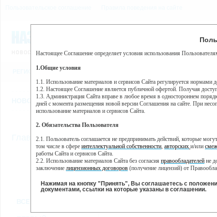
Пользовательское соглашение
Правила поведения на сайте
6 августа, четверг, 12:46
Предупр
Поль
Погода:
0°C, ночью 0°C
Настоящее Соглашение определяет условия использования Пользователям
Этот сайт использует сервис веб-аналитики Яндекс Метрика, пр
(далее — Яндекс).
1.Общие условия
РЕГИСТРАЦИЯ
ВО
Сервис Яндекс Метрика использует технологию “cookie” — неб
пользовательской активности.
1.1. Использование материалов и сервисов Сайта регулируется нормами 
1.2. Настоящее Соглашение является публичной офертой. Получая досту
Собранная при помощи cookie информация не может идентифици
1.3. Администрация Сайта вправе в любое время в одностороннем порядк
использовании вами данного сайта, собранная при помощи cooki
НОВОСТИ
СТАТЬИ
ОБЪЯВЛЕНИЯ
ВЕБКАМЕРЫ
ЕЩ
Яндекс будет обрабатывать эту информацию в интересах владель
дней с момента размещения новой версии Соглашения на сайте. При несог
активности на сайте. Яндекс обрабатывает эту информацию в п
использование материалов и сервисов Сайта.
Вы можете отказаться от использования cookies, выбрав соотв
2. Обязательства Пользователя
https://yandex.ru/support/metrika/general/opt-out.html Однако эт
//
Главная
ТВ-программа
2.1. Пользователь соглашается не предпринимать действий, которые мог
Нажимая на кнопку "Принять", Вы соглашаетесь на обработк
том числе в сфере
интеллектуальной собственности
,
авторских
и/или
смеж
работы Сайта и сервисов Сайта.
2.2. Использование материалов Сайта без согласия
правообладателей
не д
ПН
СР
ЧТ
ВТ
заключение
лицензионных договоров
(получение лицензий) от Правообла
23 мая
25 мая
26 мая
24 мая
2.3. При
цитировании
материалов Сайта, включая охраняемые авторские пр
2.4. Комментарии и иные записи Пользователя на Сайте не должны вступ
Нажимая на кнопку "Принять", Вы соглашаетесь с положен
морали и нравственности.
документами, ссылки на которые указаны в соглашении.
Все
Сериалы
Фильм
2.5. Пользователь предупрежден о том, что Администрация Сайта не несе
ВСЕ КАНАЛЫ
содержаться на сайте.
2.6. Пользователь согласен с тем, что Администрация Сайта не несет от