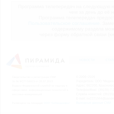
Программа телепередач на следующую н
чем за день до её 
Программа телепередач предо
Пользовательское соглашение.
Заме
содержимому раздела мож
через форму обратной связи (кн
НОВОСТИ
СТАТ
© 2006–2026
Свидетельство о регистрации СМИ
Учредитель: ООО "Медиа
Эл № ФС77-54913 от 26.07.2013
Адрес: 662200, Красноярск
Выдано Федеральной службой по надзору в
Телефон/Факс: (39155) 7-2
сфере связи, информационных технологий и
Служба новостей: (39155)
массовых коммуникаций.
E-mail: nv2221564@yande
Выходные данные СМИ
Размещено на площадке
ООО "Сибмедиафон"