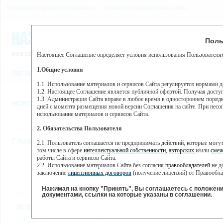
Пользовательское соглашение
Правила поведения на сайте
8 августа, суббота, 12:10
Предупр
Поль
Погода:
0°C, ночью 0°C
Настоящее Соглашение определяет условия использования Пользователям
Этот сайт использует сервис веб-аналитики Яндекс Метрика, пр
(далее — Яндекс).
1.Общие условия
РЕГИСТРАЦИЯ
ВО
Сервис Яндекс Метрика использует технологию “cookie” — неб
пользовательской активности.
1.1. Использование материалов и сервисов Сайта регулируется нормами 
1.2. Настоящее Соглашение является публичной офертой. Получая досту
Собранная при помощи cookie информация не может идентифици
1.3. Администрация Сайта вправе в любое время в одностороннем порядк
использовании вами данного сайта, собранная при помощи cooki
НОВОСТИ
СТАТЬИ
ОБЪЯВЛЕНИЯ
ВЕБКАМЕРЫ
ЕЩ
Яндекс будет обрабатывать эту информацию в интересах владель
дней с момента размещения новой версии Соглашения на сайте. При несог
активности на сайте. Яндекс обрабатывает эту информацию в п
использование материалов и сервисов Сайта.
Вы можете отказаться от использования cookies, выбрав соотв
2. Обязательства Пользователя
https://yandex.ru/support/metrika/general/opt-out.html Однако эт
//
Главная
ТВ-программа
2.1. Пользователь соглашается не предпринимать действий, которые мог
Нажимая на кнопку "Принять", Вы соглашаетесь на обработк
том числе в сфере
интеллектуальной собственности
,
авторских
и/или
смеж
работы Сайта и сервисов Сайта.
2.2. Использование материалов Сайта без согласия
правообладателей
не д
ПН
ВТ
СР
ЧТ
заключение
лицензионных договоров
(получение лицензий) от Правообла
02 декабря
03 декабря
04 декабря
05 декабря
06
2.3. При
цитировании
материалов Сайта, включая охраняемые авторские пр
2.4. Комментарии и иные записи Пользователя на Сайте не должны вступ
Нажимая на кнопку "Принять", Вы соглашаетесь с положен
морали и нравственности.
документами, ссылки на которые указаны в соглашении.
Все
Сериалы
Фильм
2.5. Пользователь предупрежден о том, что Администрация Сайта не несе
ВСЕ КАНАЛЫ
содержаться на сайте.
2.6. Пользователь согласен с тем, что Администрация Сайта не несет от