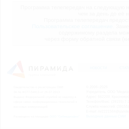
Программа телепередач на следующую н
чем за день до её 
Программа телепередач предо
Пользовательское соглашение.
Заме
содержимому раздела мож
через форму обратной связи (кн
НОВОСТИ
СТАТ
© 2006–2026
Свидетельство о регистрации СМИ
Учредитель: ООО "Медиа
Эл № ФС77-54913 от 26.07.2013
Адрес: 662200, Красноярск
Выдано Федеральной службой по надзору в
Телефон/Факс: (39155) 7-2
сфере связи, информационных технологий и
Служба новостей: (39155)
массовых коммуникаций.
E-mail: nv2221564@yande
Выходные данные СМИ
Размещено на площадке
ООО "Сибмедиафон"