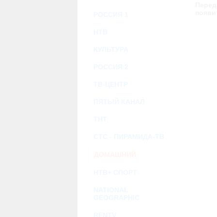
возможными или возникшими потерями и
Перед
услугами, доступными на или полученными
появи
РОССИЯ 1
информацию или ссылки на внешние ресу
2.7. Пользователь принимает положение о 
Администрация Сайта не несет какой-либо 
НТВ
3. Прочие условия
КУЛЬТУРА
3.1. Все возможные споры, вытекающие и
Федерации.
РОССИЯ 2
3.2. Ничто в Соглашении не может поним
совместной деятельности, отношений лич
3.3. Признание судом какого-либо полож
ТВ-ЦЕНТР
Соглашения.
3.4. Бездействие со стороны Администра
ПЯТЫЙ КАНАЛ
позднее соответствующие действия в защи
ТНТ
Политика конфиденциальности и со
СТС - ПИРАМИДА-ТВ
ДОМАШНИЙ
НТВ+ СПОРТ
NATIONAL
GEOGRAPHIC
RENTV