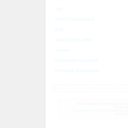
ТВ3
ОХОТА И РЫБАЛКА
ДТВ
VIASAT EXPLORER
TV1000
DISCOVERY CHANNEL
РУССКИЙ ИЛЛЮЗИОН
Материалы предназначены исключительно для личн
переработка, распространение, размещение в своб
массовой информации и/или в коммерческих целях
Программа телепередач на сле
Програм
Пользовательское соглашение.
За
через ф