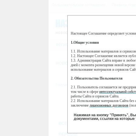
Пользовательское соглашение
Правила пове
Настоящее Соглашение определяет услови
Этот сайт использует сервис веб-ан
(далее — Яндекс).
1.Общие условия
РЕГИСТРАЦИЯ
Сервис Яндекс Метрика использует 
пользовательской активности.
1.1. Использование материалов и сервисо
1.2. Настоящее Соглашение является пуб
Собранная при помощи cookie инфор
1.3. Администрация Сайта вправе в любое
использовании вами данного сайта, 
НОВОСТИ
СТАТЬИ
ОБЪЯВЛЕНИ
Яндекс будет обрабатывать эту инфо
дней с момента размещения новой версии 
активности на сайте. Яндекс обраба
использование материалов и сервисов Сай
Вы можете отказаться от использова
2. Обязательства Пользователя
https://yandex.ru/support/metrika/gen
Главная
//
ТВ-программа
2.1. Пользователь соглашается не предпр
Нажимая на кнопку "Принять", Вы
том числе в сфере
интеллектуальной собст
работы Сайта и сервисов Сайта.
ПН
ВТ
2.2. Использование материалов Сайта без 
18 ноября
19 ноября
20
заключение
лицензионных договоров
(пол
2.3. При
цитировании
материалов Сайта, в
2.4. Комментарии и иные записи Пользова
Нажимая на кнопку "Принять", В
морали и нравственности.
документами, ссылки на которые 
ВСЕ КАНАЛЫ
2.5. Пользователь предупрежден о том, чт
содержаться на сайте.
2.6. Пользователь согласен с тем, что Ад
ПЕРВЫЙ