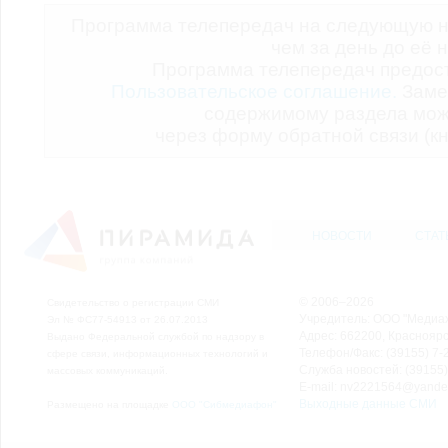
Программа телепередач на следующую н
чем за день до её 
Программа телепередач предо
Пользовательское соглашение.
Заме
содержимому раздела мож
через форму обратной связи (кн
НОВОСТИ
СТАТ
© 2006–2026
Свидетельство о регистрации СМИ
Учредитель: ООО "Медиа
Эл № ФС77-54913 от 26.07.2013
Адрес: 662200, Красноярск
Выдано Федеральной службой по надзору в
Телефон/Факс: (39155) 7-2
сфере связи, информационных технологий и
Служба новостей: (39155)
массовых коммуникаций.
E-mail: nv2221564@yande
Выходные данные СМИ
Размещено на площадке
ООО "Сибмедиафон"