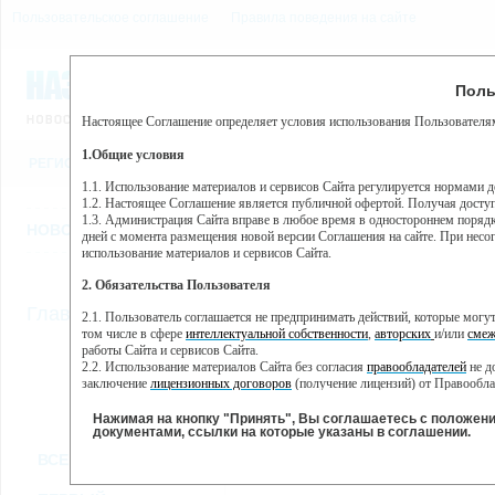
Пользовательское соглашение
Правила поведения на сайте
8 августа, суббота, 12:02
Предупр
Поль
Погода:
0°C, ночью 0°C
Настоящее Соглашение определяет условия использования Пользователям
Этот сайт использует сервис веб-аналитики Яндекс Метрика, пр
(далее — Яндекс).
1.Общие условия
РЕГИСТРАЦИЯ
ВО
Сервис Яндекс Метрика использует технологию “cookie” — неб
пользовательской активности.
1.1. Использование материалов и сервисов Сайта регулируется нормами 
1.2. Настоящее Соглашение является публичной офертой. Получая досту
Собранная при помощи cookie информация не может идентифици
1.3. Администрация Сайта вправе в любое время в одностороннем порядк
использовании вами данного сайта, собранная при помощи cooki
НОВОСТИ
СТАТЬИ
ОБЪЯВЛЕНИЯ
ВЕБКАМЕРЫ
ЕЩ
Яндекс будет обрабатывать эту информацию в интересах владель
дней с момента размещения новой версии Соглашения на сайте. При несог
активности на сайте. Яндекс обрабатывает эту информацию в п
использование материалов и сервисов Сайта.
Вы можете отказаться от использования cookies, выбрав соотв
2. Обязательства Пользователя
https://yandex.ru/support/metrika/general/opt-out.html Однако эт
//
Главная
ТВ-программа
2.1. Пользователь соглашается не предпринимать действий, которые мог
Нажимая на кнопку "Принять", Вы соглашаетесь на обработк
том числе в сфере
интеллектуальной собственности
,
авторских
и/или
смеж
работы Сайта и сервисов Сайта.
2.2. Использование материалов Сайта без согласия
правообладателей
не д
ПН
ВТ
СР
ЧТ
заключение
лицензионных договоров
(получение лицензий) от Правообла
04 февраля
05 февраля
06 февраля
07 февраля
08 
2.3. При
цитировании
материалов Сайта, включая охраняемые авторские пр
2.4. Комментарии и иные записи Пользователя на Сайте не должны вступ
Нажимая на кнопку "Принять", Вы соглашаетесь с положен
морали и нравственности.
документами, ссылки на которые указаны в соглашении.
Все
Сериалы
Фильм
2.5. Пользователь предупрежден о том, что Администрация Сайта не несе
ВСЕ КАНАЛЫ
содержаться на сайте.
2.6. Пользователь согласен с тем, что Администрация Сайта не несет от