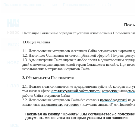
Пользовательское соглашение
Правила поведения на сайте
8 августа, суббота, 7:22
Предупр
Поль
Погода:
0°C, ночью 0°C
Настоящее Соглашение определяет условия использования Пользователям
Этот сайт использует сервис веб-аналитики Яндекс Метрика, пр
(далее — Яндекс).
1.Общие условия
РЕГИСТРАЦИЯ
ВО
Сервис Яндекс Метрика использует технологию “cookie” — неб
пользовательской активности.
1.1. Использование материалов и сервисов Сайта регулируется нормами 
1.2. Настоящее Соглашение является публичной офертой. Получая досту
Собранная при помощи cookie информация не может идентифици
1.3. Администрация Сайта вправе в любое время в одностороннем порядк
использовании вами данного сайта, собранная при помощи cooki
НОВОСТИ
СТАТЬИ
ОБЪЯВЛЕНИЯ
ВЕБКАМЕРЫ
ЕЩ
Яндекс будет обрабатывать эту информацию в интересах владель
дней с момента размещения новой версии Соглашения на сайте. При несог
активности на сайте. Яндекс обрабатывает эту информацию в п
использование материалов и сервисов Сайта.
Вы можете отказаться от использования cookies, выбрав соотв
2. Обязательства Пользователя
https://yandex.ru/support/metrika/general/opt-out.html Однако эт
//
Главная
ТВ-программа
2.1. Пользователь соглашается не предпринимать действий, которые мог
Нажимая на кнопку "Принять", Вы соглашаетесь на обработк
том числе в сфере
интеллектуальной собственности
,
авторских
и/или
смеж
работы Сайта и сервисов Сайта.
2.2. Использование материалов Сайта без согласия
правообладателей
не д
ПН
ВТ
СР
ЧТ
заключение
лицензионных договоров
(получение лицензий) от Правообла
28 января
29 января
30 января
31 января
01 
2.3. При
цитировании
материалов Сайта, включая охраняемые авторские пр
2.4. Комментарии и иные записи Пользователя на Сайте не должны вступ
Нажимая на кнопку "Принять", Вы соглашаетесь с положен
морали и нравственности.
документами, ссылки на которые указаны в соглашении.
Все
Сериалы
Фильм
2.5. Пользователь предупрежден о том, что Администрация Сайта не несе
ВСЕ КАНАЛЫ
содержаться на сайте.
2.6. Пользователь согласен с тем, что Администрация Сайта не несет от