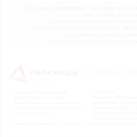
Программа телепередач на следующую н
чем за день до её 
Программа телепередач предо
Пользовательское соглашение.
Заме
содержимому раздела мож
через форму обратной связи (кн
НОВОСТИ
СТАТ
© 2006–2026
Свидетельство о регистрации СМИ
Учредитель: ООО "Медиа
Эл № ФС77-54913 от 26.07.2013
Адрес: 662200, Красноярск
Выдано Федеральной службой по надзору в
Телефон/Факс: (39155) 7-2
сфере связи, информационных технологий и
Служба новостей: (39155)
массовых коммуникаций.
E-mail: nv2221564@yande
Выходные данные СМИ
Размещено на площадке
ООО "Сибмедиафон"