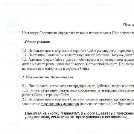
Пользовательское соглашение
Правила поведения на сайте
10 августа, понедельник,
Предупр
Поль
Погода:
0°C, ночью 0°C
Настоящее Соглашение определяет условия использования Пользователям
Этот сайт использует сервис веб-аналитики Яндекс Метрика, пр
(далее — Яндекс).
1.Общие условия
РЕГИСТРАЦИЯ
ВО
Сервис Яндекс Метрика использует технологию “cookie” — неб
пользовательской активности.
1.1. Использование материалов и сервисов Сайта регулируется нормами 
1.2. Настоящее Соглашение является публичной офертой. Получая досту
Собранная при помощи cookie информация не может идентифици
1.3. Администрация Сайта вправе в любое время в одностороннем порядк
использовании вами данного сайта, собранная при помощи cooki
НОВОСТИ
СТАТЬИ
ОБЪЯВЛЕНИЯ
ВЕБКАМЕРЫ
ЕЩ
Яндекс будет обрабатывать эту информацию в интересах владель
дней с момента размещения новой версии Соглашения на сайте. При несог
активности на сайте. Яндекс обрабатывает эту информацию в п
использование материалов и сервисов Сайта.
Вы можете отказаться от использования cookies, выбрав соотв
2. Обязательства Пользователя
https://yandex.ru/support/metrika/general/opt-out.html Однако эт
//
Главная
ТВ-программа
2.1. Пользователь соглашается не предпринимать действий, которые мог
Нажимая на кнопку "Принять", Вы соглашаетесь на обработк
том числе в сфере
интеллектуальной собственности
,
авторских
и/или
смеж
работы Сайта и сервисов Сайта.
2.2. Использование материалов Сайта без согласия
правообладателей
не д
ПН
ВТ
СР
ЧТ
заключение
лицензионных договоров
(получение лицензий) от Правообла
07 января
08 января
09 января
11
10 января
2.3. При
цитировании
материалов Сайта, включая охраняемые авторские пр
2.4. Комментарии и иные записи Пользователя на Сайте не должны вступ
Нажимая на кнопку "Принять", Вы соглашаетесь с положен
морали и нравственности.
документами, ссылки на которые указаны в соглашении.
Все
Сериалы
Фильм
2.5. Пользователь предупрежден о том, что Администрация Сайта не несе
ВСЕ КАНАЛЫ
содержаться на сайте.
2.6. Пользователь согласен с тем, что Администрация Сайта не несет от
ДОМАШНИЙ
14:00
Станд