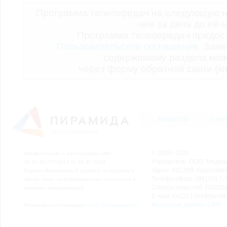
Программа телепередач на следующую н
чем за день до её 
Программа телепередач предо
Пользовательское соглашение.
Заме
содержимому раздела мож
через форму обратной связи (кн
НОВОСТИ
СТАТ
© 2006–2026
Свидетельство о регистрации СМИ
Учредитель: ООО "Медиа
Эл № ФС77-54913 от 26.07.2013
Адрес: 662200, Красноярск
Выдано Федеральной службой по надзору в
Телефон/Факс: (39155) 7-2
сфере связи, информационных технологий и
Служба новостей: (39155)
массовых коммуникаций.
E-mail: nv2221564@yande
Выходные данные СМИ
Размещено на площадке
ООО "Сибмедиафон"