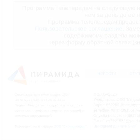
Программа телепередач на следующую н
чем за день до её 
Программа телепередач предо
Пользовательское соглашение.
Заме
содержимому раздела мож
через форму обратной связи (кн
НОВОСТИ
СТАТ
© 2006–2026
Свидетельство о регистрации СМИ
Учредитель: ООО "Медиа
Эл № ФС77-54913 от 26.07.2013
Адрес: 662200, Красноярск
Выдано Федеральной службой по надзору в
Телефон/Факс: (39155) 7-2
сфере связи, информационных технологий и
Служба новостей: (39155)
массовых коммуникаций.
E-mail: nv2221564@yande
Выходные данные СМИ
Размещено на площадке
ООО "Сибмедиафон"