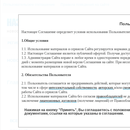
Пользовательское соглашение
Правила поведения на сайте
9 августа, воскресенье, 
Предупр
Поль
Погода:
0°C, ночью 0°C
Настоящее Соглашение определяет условия использования Пользователям
Этот сайт использует сервис веб-аналитики Яндекс Метрика, пр
(далее — Яндекс).
1.Общие условия
РЕГИСТРАЦИЯ
ВО
Сервис Яндекс Метрика использует технологию “cookie” — неб
пользовательской активности.
1.1. Использование материалов и сервисов Сайта регулируется нормами 
1.2. Настоящее Соглашение является публичной офертой. Получая досту
Собранная при помощи cookie информация не может идентифици
1.3. Администрация Сайта вправе в любое время в одностороннем порядк
использовании вами данного сайта, собранная при помощи cooki
НОВОСТИ
СТАТЬИ
ОБЪЯВЛЕНИЯ
ВЕБКАМЕРЫ
ЕЩ
Яндекс будет обрабатывать эту информацию в интересах владель
дней с момента размещения новой версии Соглашения на сайте. При несог
активности на сайте. Яндекс обрабатывает эту информацию в п
использование материалов и сервисов Сайта.
Вы можете отказаться от использования cookies, выбрав соотв
2. Обязательства Пользователя
https://yandex.ru/support/metrika/general/opt-out.html Однако эт
//
Главная
ТВ-программа
2.1. Пользователь соглашается не предпринимать действий, которые мог
Нажимая на кнопку "Принять", Вы соглашаетесь на обработк
том числе в сфере
интеллектуальной собственности
,
авторских
и/или
смеж
работы Сайта и сервисов Сайта.
2.2. Использование материалов Сайта без согласия
правообладателей
не д
ПН
ВТ
ЧТ
СР
заключение
лицензионных договоров
(получение лицензий) от Правообла
02 декабря
03 декабря
05 декабря
06
04 декабря
2.3. При
цитировании
материалов Сайта, включая охраняемые авторские пр
2.4. Комментарии и иные записи Пользователя на Сайте не должны вступ
Нажимая на кнопку "Принять", Вы соглашаетесь с положен
морали и нравственности.
документами, ссылки на которые указаны в соглашении.
Все
Сериалы
Фильм
2.5. Пользователь предупрежден о том, что Администрация Сайта не несе
ВСЕ КАНАЛЫ
содержаться на сайте.
2.6. Пользователь согласен с тем, что Администрация Сайта не несет от