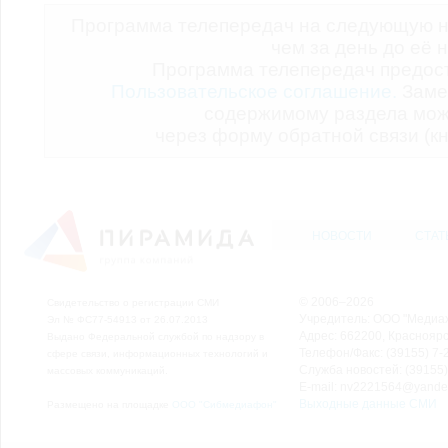
Программа телепередач на следующую н
чем за день до её 
Программа телепередач предо
Пользовательское соглашение.
Заме
содержимому раздела мож
через форму обратной связи (кн
НОВОСТИ
СТАТ
© 2006–2026
Свидетельство о регистрации СМИ
Учредитель: ООО "Медиа
Эл № ФС77-54913 от 26.07.2013
Адрес: 662200, Красноярск
Выдано Федеральной службой по надзору в
Телефон/Факс: (39155) 7-2
сфере связи, информационных технологий и
Служба новостей: (39155)
массовых коммуникаций.
E-mail: nv2221564@yande
Выходные данные СМИ
Размещено на площадке
ООО "Сибмедиафон"