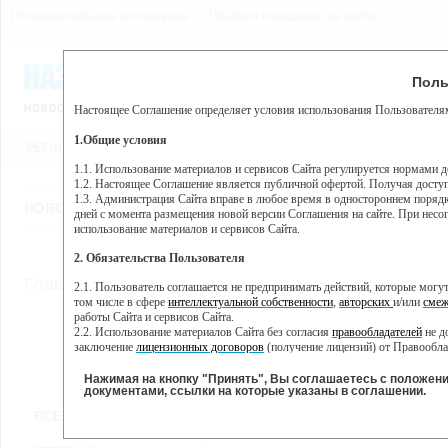
Пользовательское соглашение
Правила поведения на сайте
6 августа, четверг, 20:53
Предупр
Поль
Погода:
0°C, ночью 0°C
Настоящее Соглашение определяет условия использования Пользователям
Этот сайт использует сервис веб-аналитики Яндекс Метрика, пр
(далее — Яндекс).
1.Общие условия
РЕГИСТРАЦИЯ
ВО
Сервис Яндекс Метрика использует технологию “cookie” — неб
пользовательской активности.
1.1. Использование материалов и сервисов Сайта регулируется нормами 
1.2. Настоящее Соглашение является публичной офертой. Получая досту
Собранная при помощи cookie информация не может идентифици
1.3. Администрация Сайта вправе в любое время в одностороннем порядк
использовании вами данного сайта, собранная при помощи cooki
НОВОСТИ
СТАТЬИ
ОБЪЯВЛЕНИЯ
ВЕБКАМЕРЫ
ЕЩ
Яндекс будет обрабатывать эту информацию в интересах владель
дней с момента размещения новой версии Соглашения на сайте. При несог
активности на сайте. Яндекс обрабатывает эту информацию в п
использование материалов и сервисов Сайта.
Вы можете отказаться от использования cookies, выбрав соотв
2. Обязательства Пользователя
https://yandex.ru/support/metrika/general/opt-out.html Однако эт
//
Главная
ТВ-программа
2.1. Пользователь соглашается не предпринимать действий, которые мог
Нажимая на кнопку "Принять", Вы соглашаетесь на обработк
том числе в сфере
интеллектуальной собственности
,
авторских
и/или
смеж
работы Сайта и сервисов Сайта.
2.2. Использование материалов Сайта без согласия
правообладателей
не д
ПН
ВТ
СР
ЧТ
заключение
лицензионных договоров
(получение лицензий) от Правообла
21 января
22 января
23 января
24 января
25
2.3. При
цитировании
материалов Сайта, включая охраняемые авторские пр
2.4. Комментарии и иные записи Пользователя на Сайте не должны вступ
Нажимая на кнопку "Принять", Вы соглашаетесь с положен
морали и нравственности.
документами, ссылки на которые указаны в соглашении.
Все
Сериалы
Фильм
2.5. Пользователь предупрежден о том, что Администрация Сайта не несе
ВСЕ КАНАЛЫ
содержаться на сайте.
2.6. Пользователь согласен с тем, что Администрация Сайта не несет от