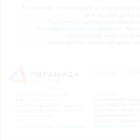
Программа телепередач на следующую н
чем за день до её 
Программа телепередач предо
Пользовательское соглашение.
Заме
содержимому раздела мож
через форму обратной связи (кн
НОВОСТИ
СТАТ
© 2006–2026
Свидетельство о регистрации СМИ
Учредитель: ООО "Медиа
Эл № ФС77-54913 от 26.07.2013
Адрес: 662200, Красноярск
Выдано Федеральной службой по надзору в
Телефон/Факс: (39155) 7-2
сфере связи, информационных технологий и
Служба новостей: (39155)
массовых коммуникаций.
E-mail: nv2221564@yande
Выходные данные СМИ
Размещено на площадке
ООО "Сибмедиафон"