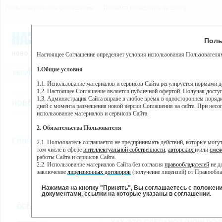
Пользовательское соглашение
Правила поведения на сайте
9 августа, воскресенье, 1
Предупр
Поль
Погода:
0°C, ночью 0°C
Настоящее Соглашение определяет условия использования Пользователям
Этот сайт использует сервис веб-аналитики Яндекс Метрика, пр
(далее — Яндекс).
1.Общие условия
РЕГИСТРАЦИЯ
ВО
Сервис Яндекс Метрика использует технологию “cookie” — неб
пользовательской активности.
1.1. Использование материалов и сервисов Сайта регулируется нормами 
1.2. Настоящее Соглашение является публичной офертой. Получая досту
Собранная при помощи cookie информация не может идентифици
1.3. Администрация Сайта вправе в любое время в одностороннем порядк
использовании вами данного сайта, собранная при помощи cooki
НОВОСТИ
СТАТЬИ
ОБЪЯВЛЕНИЯ
ВЕБКАМЕРЫ
ЕЩ
Яндекс будет обрабатывать эту информацию в интересах владель
дней с момента размещения новой версии Соглашения на сайте. При несог
активности на сайте. Яндекс обрабатывает эту информацию в п
использование материалов и сервисов Сайта.
Вы можете отказаться от использования cookies, выбрав соотв
2. Обязательства Пользователя
https://yandex.ru/support/metrika/general/opt-out.html Однако эт
//
Главная
ТВ-программа
2.1. Пользователь соглашается не предпринимать действий, которые мог
Нажимая на кнопку "Принять", Вы соглашаетесь на обработк
том числе в сфере
интеллектуальной собственности
,
авторских
и/или
смеж
работы Сайта и сервисов Сайта.
2.2. Использование материалов Сайта без согласия
правообладателей
не д
ПН
ВТ
СР
ЧТ
заключение
лицензионных договоров
(получение лицензий) от Правообла
07 января
08 января
09 января
10 января
11
2.3. При
цитировании
материалов Сайта, включая охраняемые авторские пр
2.4. Комментарии и иные записи Пользователя на Сайте не должны вступ
Нажимая на кнопку "Принять", Вы соглашаетесь с положен
морали и нравственности.
документами, ссылки на которые указаны в соглашении.
Все
Сериалы
Фильм
2.5. Пользователь предупрежден о том, что Администрация Сайта не несе
ВСЕ КАНАЛЫ
содержаться на сайте.
2.6. Пользователь согласен с тем, что Администрация Сайта не несет от