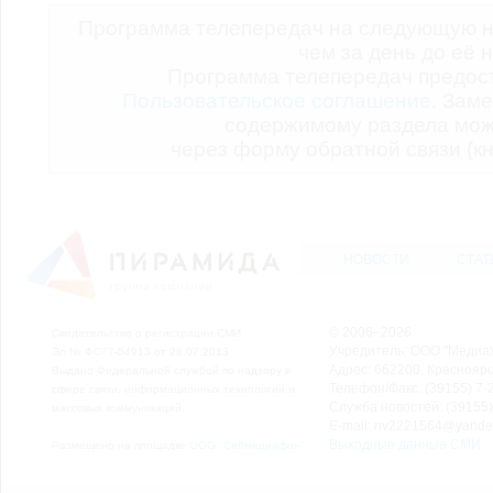
Программа телепередач на следующую н
чем за день до её 
Программа телепередач предо
Пользовательское соглашение.
Заме
содержимому раздела мож
через форму обратной связи (кн
НОВОСТИ
СТАТ
© 2006–2026
Свидетельство о регистрации СМИ
Учредитель: ООО "Медиа
Эл № ФС77-54913 от 26.07.2013
Адрес: 662200, Красноярск
Выдано Федеральной службой по надзору в
Телефон/Факс: (39155) 7-2
сфере связи, информационных технологий и
Служба новостей: (39155)
массовых коммуникаций.
E-mail: nv2221564@yande
Выходные данные СМИ
Размещено на площадке
ООО "Сибмедиафон"