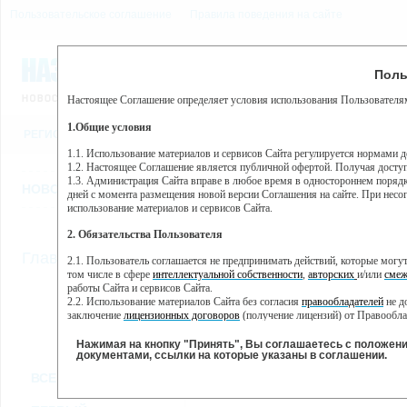
Пользовательское соглашение
Правила поведения на сайте
8 августа, суббота, 13:17
Предупр
Поль
Погода:
0°C, ночью 0°C
Настоящее Соглашение определяет условия использования Пользователям
Этот сайт использует сервис веб-аналитики Яндекс Метрика, пр
(далее — Яндекс).
1.Общие условия
РЕГИСТРАЦИЯ
ВО
Сервис Яндекс Метрика использует технологию “cookie” — неб
пользовательской активности.
1.1. Использование материалов и сервисов Сайта регулируется нормами 
1.2. Настоящее Соглашение является публичной офертой. Получая досту
Собранная при помощи cookie информация не может идентифици
1.3. Администрация Сайта вправе в любое время в одностороннем порядк
использовании вами данного сайта, собранная при помощи cooki
НОВОСТИ
СТАТЬИ
ОБЪЯВЛЕНИЯ
ВЕБКАМЕРЫ
ЕЩ
Яндекс будет обрабатывать эту информацию в интересах владель
дней с момента размещения новой версии Соглашения на сайте. При несог
активности на сайте. Яндекс обрабатывает эту информацию в п
использование материалов и сервисов Сайта.
Вы можете отказаться от использования cookies, выбрав соотв
2. Обязательства Пользователя
https://yandex.ru/support/metrika/general/opt-out.html Однако эт
//
Главная
ТВ-программа
2.1. Пользователь соглашается не предпринимать действий, которые мог
Нажимая на кнопку "Принять", Вы соглашаетесь на обработк
том числе в сфере
интеллектуальной собственности
,
авторских
и/или
смеж
работы Сайта и сервисов Сайта.
2.2. Использование материалов Сайта без согласия
правообладателей
не д
ПН
СР
ЧТ
ВТ
заключение
лицензионных договоров
(получение лицензий) от Правообла
07 января
09 января
10 января
11
08 января
2.3. При
цитировании
материалов Сайта, включая охраняемые авторские пр
2.4. Комментарии и иные записи Пользователя на Сайте не должны вступ
Нажимая на кнопку "Принять", Вы соглашаетесь с положен
морали и нравственности.
документами, ссылки на которые указаны в соглашении.
Все
Сериалы
Фильм
2.5. Пользователь предупрежден о том, что Администрация Сайта не несе
ВСЕ КАНАЛЫ
содержаться на сайте.
2.6. Пользователь согласен с тем, что Администрация Сайта не несет от