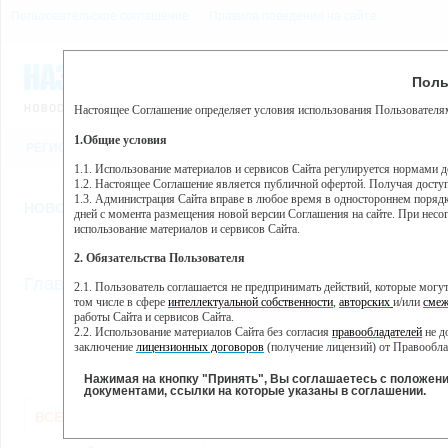
Пользовательское соглашение
Правила поведения на сайте
8 августа, суббота, 0:42
Предупр
Поль
Погода:
0°C, ночью 0°C
Настоящее Соглашение определяет условия использования Пользователям
Этот сайт использует сервис веб-аналитики Яндекс Метрика, пр
(далее — Яндекс).
1.Общие условия
РЕГИСТРАЦИЯ
ВО
Сервис Яндекс Метрика использует технологию “cookie” — неб
пользовательской активности.
1.1. Использование материалов и сервисов Сайта регулируется нормами 
1.2. Настоящее Соглашение является публичной офертой. Получая досту
Собранная при помощи cookie информация не может идентифици
1.3. Администрация Сайта вправе в любое время в одностороннем порядк
использовании вами данного сайта, собранная при помощи cooki
НОВОСТИ
СТАТЬИ
ОБЪЯВЛЕНИЯ
ВЕБКАМЕРЫ
ЕЩ
Яндекс будет обрабатывать эту информацию в интересах владель
дней с момента размещения новой версии Соглашения на сайте. При несог
активности на сайте. Яндекс обрабатывает эту информацию в п
использование материалов и сервисов Сайта.
Вы можете отказаться от использования cookies, выбрав соотв
2. Обязательства Пользователя
https://yandex.ru/support/metrika/general/opt-out.html Однако эт
//
Главная
ТВ-программа
2.1. Пользователь соглашается не предпринимать действий, которые мог
Нажимая на кнопку "Принять", Вы соглашаетесь на обработк
том числе в сфере
интеллектуальной собственности
,
авторских
и/или
смеж
работы Сайта и сервисов Сайта.
2.2. Использование материалов Сайта без согласия
правообладателей
не д
ПН
ВТ
СР
ЧТ
заключение
лицензионных договоров
(получение лицензий) от Правообла
23 мая
24 мая
25 мая
26 мая
2
2.3. При
цитировании
материалов Сайта, включая охраняемые авторские пр
2.4. Комментарии и иные записи Пользователя на Сайте не должны вступ
Нажимая на кнопку "Принять", Вы соглашаетесь с положен
морали и нравственности.
документами, ссылки на которые указаны в соглашении.
Все
Сериалы
Фильм
2.5. Пользователь предупрежден о том, что Администрация Сайта не несе
ВСЕ КАНАЛЫ
содержаться на сайте.
2.6. Пользователь согласен с тем, что Администрация Сайта не несет от