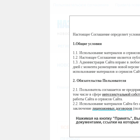
Пользовательское соглашение
Правила пове
Настоящее Соглашение определяет услови
Этот сайт использует сервис веб-ан
(далее — Яндекс).
1.Общие условия
РЕГИСТРАЦИЯ
Сервис Яндекс Метрика использует 
пользовательской активности.
1.1. Использование материалов и сервисо
1.2. Настоящее Соглашение является пуб
Собранная при помощи cookie инфор
1.3. Администрация Сайта вправе в любое
использовании вами данного сайта, 
НОВОСТИ
СТАТЬИ
ОБЪЯВЛЕНИ
Яндекс будет обрабатывать эту инфо
дней с момента размещения новой версии 
активности на сайте. Яндекс обраба
использование материалов и сервисов Сай
Вы можете отказаться от использова
2. Обязательства Пользователя
https://yandex.ru/support/metrika/gen
Главная
//
ТВ-программа
2.1. Пользователь соглашается не предпр
Нажимая на кнопку "Принять", Вы
том числе в сфере
интеллектуальной собст
работы Сайта и сервисов Сайта.
ПН
ВТ
2.2. Использование материалов Сайта без 
02 декабря
03 декабря
04 
заключение
лицензионных договоров
(пол
2.3. При
цитировании
материалов Сайта, в
2.4. Комментарии и иные записи Пользова
Нажимая на кнопку "Принять", В
морали и нравственности.
документами, ссылки на которые 
ВСЕ КАНАЛЫ
2.5. Пользователь предупрежден о том, чт
содержаться на сайте.
2.6. Пользователь согласен с тем, что Ад
ПЕРВЫЙ