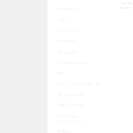
возможными или возникшими потерями и
Перед
услугами, доступными на или полученными
появи
РОССИЯ 1
информацию или ссылки на внешние ресу
2.7. Пользователь принимает положение о 
Администрация Сайта не несет какой-либо 
НТВ
3. Прочие условия
КУЛЬТУРА
3.1. Все возможные споры, вытекающие и
Федерации.
3.2. Ничто в Соглашении не может поним
РОССИЯ 2
совместной деятельности, отношений лич
3.3. Признание судом какого-либо полож
ТВ-ЦЕНТР
Соглашения.
3.4. Бездействие со стороны Администра
ПЯТЫЙ КАНАЛ
позднее соответствующие действия в защи
ТНТ
Политика конфиденциальности и со
СТС - ПИРАМИДА-ТВ
ДОМАШНИЙ
НТВ+ СПОРТ
NATIONAL
GEOGRAPHIC
RENTV