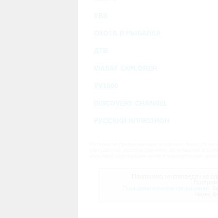
ТВ3
ОХОТА И РЫБАЛКА
ДТВ
VIASAT EXPLORER
TV1000
DISCOVERY CHANNEL
РУССКИЙ ИЛЛЮЗИОН
Материалы предназначены исключительно для личн
переработка, распространение, размещение в своб
массовой информации и/или в коммерческих целях
Программа телепередач на сле
Програм
Пользовательское соглашение.
За
через ф