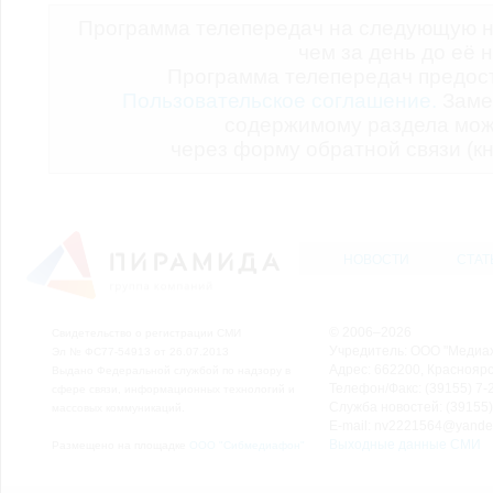
Программа телепередач на следующую н
чем за день до её 
Программа телепередач предо
Пользовательское соглашение.
Заме
содержимому раздела мож
через форму обратной связи (кн
НОВОСТИ
СТАТ
© 2006–2026
Свидетельство о регистрации СМИ
Учредитель: ООО "Медиа
Эл № ФС77-54913 от 26.07.2013
Адрес: 662200, Красноярск
Выдано Федеральной службой по надзору в
Телефон/Факс: (39155) 7-2
сфере связи, информационных технологий и
Служба новостей: (39155)
массовых коммуникаций.
E-mail: nv2221564@yande
Выходные данные СМИ
Размещено на площадке
ООО "Сибмедиафон"