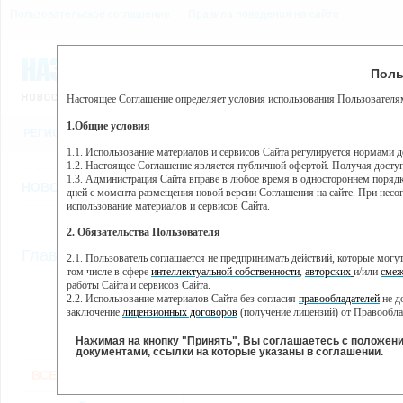
Пользовательское соглашение
Правила поведения на сайте
9 августа, воскресенье, 6
Предупр
Поль
Погода:
0°C, ночью 0°C
Настоящее Соглашение определяет условия использования Пользователям
Этот сайт использует сервис веб-аналитики Яндекс Метрика, пр
(далее — Яндекс).
1.Общие условия
РЕГИСТРАЦИЯ
ВО
Сервис Яндекс Метрика использует технологию “cookie” — неб
пользовательской активности.
1.1. Использование материалов и сервисов Сайта регулируется нормами 
1.2. Настоящее Соглашение является публичной офертой. Получая досту
Собранная при помощи cookie информация не может идентифици
1.3. Администрация Сайта вправе в любое время в одностороннем порядк
использовании вами данного сайта, собранная при помощи cooki
НОВОСТИ
СТАТЬИ
ОБЪЯВЛЕНИЯ
ВЕБКАМЕРЫ
ЕЩ
Яндекс будет обрабатывать эту информацию в интересах владель
дней с момента размещения новой версии Соглашения на сайте. При несог
активности на сайте. Яндекс обрабатывает эту информацию в п
использование материалов и сервисов Сайта.
Вы можете отказаться от использования cookies, выбрав соотв
2. Обязательства Пользователя
https://yandex.ru/support/metrika/general/opt-out.html Однако эт
//
Главная
ТВ-программа
2.1. Пользователь соглашается не предпринимать действий, которые мог
Нажимая на кнопку "Принять", Вы соглашаетесь на обработк
том числе в сфере
интеллектуальной собственности
,
авторских
и/или
смеж
работы Сайта и сервисов Сайта.
2.2. Использование материалов Сайта без согласия
правообладателей
не д
ПН
ВТ
ЧТ
СР
заключение
лицензионных договоров
(получение лицензий) от Правообла
25 ноября
26 ноября
28 ноября
29
27 ноября
2.3. При
цитировании
материалов Сайта, включая охраняемые авторские пр
2.4. Комментарии и иные записи Пользователя на Сайте не должны вступ
Нажимая на кнопку "Принять", Вы соглашаетесь с положен
морали и нравственности.
документами, ссылки на которые указаны в соглашении.
Все
Сериалы
Фильм
2.5. Пользователь предупрежден о том, что Администрация Сайта не несе
ВСЕ КАНАЛЫ
содержаться на сайте.
2.6. Пользователь согласен с тем, что Администрация Сайта не несет от