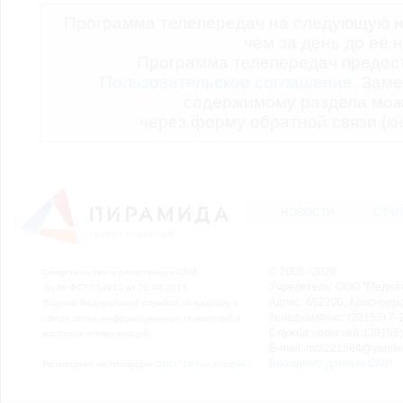
Программа телепередач на следующую н
чем за день до её 
Программа телепередач предо
Пользовательское соглашение.
Заме
содержимому раздела мож
через форму обратной связи (кн
НОВОСТИ
СТАТ
© 2006–2026
Свидетельство о регистрации СМИ
Учредитель: ООО "Медиа
Эл № ФС77-54913 от 26.07.2013
Адрес: 662200, Красноярск
Выдано Федеральной службой по надзору в
Телефон/Факс: (39155) 7-2
сфере связи, информационных технологий и
Служба новостей: (39155)
массовых коммуникаций.
E-mail: nv2221564@yande
Выходные данные СМИ
Размещено на площадке
ООО "Сибмедиафон"