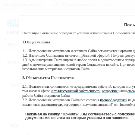
Пользовательское соглашение
Правила поведения на сайте
9 августа, воскресенье, 
Предупр
Поль
Погода:
0°C, ночью 0°C
Настоящее Соглашение определяет условия использования Пользователям
Этот сайт использует сервис веб-аналитики Яндекс Метрика, пр
(далее — Яндекс).
1.Общие условия
РЕГИСТРАЦИЯ
ВО
Сервис Яндекс Метрика использует технологию “cookie” — неб
пользовательской активности.
1.1. Использование материалов и сервисов Сайта регулируется нормами 
1.2. Настоящее Соглашение является публичной офертой. Получая досту
Собранная при помощи cookie информация не может идентифици
1.3. Администрация Сайта вправе в любое время в одностороннем порядк
использовании вами данного сайта, собранная при помощи cooki
НОВОСТИ
СТАТЬИ
ОБЪЯВЛЕНИЯ
ВЕБКАМЕРЫ
ЕЩ
Яндекс будет обрабатывать эту информацию в интересах владель
дней с момента размещения новой версии Соглашения на сайте. При несог
активности на сайте. Яндекс обрабатывает эту информацию в п
использование материалов и сервисов Сайта.
Вы можете отказаться от использования cookies, выбрав соотв
2. Обязательства Пользователя
https://yandex.ru/support/metrika/general/opt-out.html Однако эт
//
Главная
ТВ-программа
2.1. Пользователь соглашается не предпринимать действий, которые мог
Нажимая на кнопку "Принять", Вы соглашаетесь на обработк
том числе в сфере
интеллектуальной собственности
,
авторских
и/или
смеж
работы Сайта и сервисов Сайта.
2.2. Использование материалов Сайта без согласия
правообладателей
не д
ПН
ВТ
СР
ЧТ
заключение
лицензионных договоров
(получение лицензий) от Правообла
06 июня
07 июня
08 июня
09 июня
1
2.3. При
цитировании
материалов Сайта, включая охраняемые авторские пр
2.4. Комментарии и иные записи Пользователя на Сайте не должны вступ
Нажимая на кнопку "Принять", Вы соглашаетесь с положен
морали и нравственности.
документами, ссылки на которые указаны в соглашении.
Все
Сериалы
Фильм
2.5. Пользователь предупрежден о том, что Администрация Сайта не несе
ВСЕ КАНАЛЫ
содержаться на сайте.
2.6. Пользователь согласен с тем, что Администрация Сайта не несет от