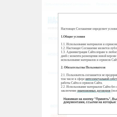
Пользовательское соглашение
Правила пове
Настоящее Соглашение определяет услови
Этот сайт использует сервис веб-ан
(далее — Яндекс).
1.Общие условия
РЕГИСТРАЦИЯ
Сервис Яндекс Метрика использует 
пользовательской активности.
1.1. Использование материалов и сервисо
1.2. Настоящее Соглашение является пуб
Собранная при помощи cookie инфор
1.3. Администрация Сайта вправе в любое
использовании вами данного сайта, 
НОВОСТИ
СТАТЬИ
ОБЪЯВЛЕНИ
Яндекс будет обрабатывать эту инфо
дней с момента размещения новой версии 
активности на сайте. Яндекс обраба
использование материалов и сервисов Сай
Вы можете отказаться от использова
2. Обязательства Пользователя
https://yandex.ru/support/metrika/gen
Главная
//
ТВ-программа
2.1. Пользователь соглашается не предпр
Нажимая на кнопку "Принять", Вы
том числе в сфере
интеллектуальной собст
работы Сайта и сервисов Сайта.
ВТ
ПН
2.2. Использование материалов Сайта без 
24 мая
2
23 мая
заключение
лицензионных договоров
(пол
2.3. При
цитировании
материалов Сайта, в
2.4. Комментарии и иные записи Пользова
Нажимая на кнопку "Принять", В
морали и нравственности.
документами, ссылки на которые 
ВСЕ КАНАЛЫ
2.5. Пользователь предупрежден о том, чт
содержаться на сайте.
2.6. Пользователь согласен с тем, что Ад
ПЕРВЫЙ