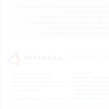
Программа телепередач на следующую н
чем за день до её 
Программа телепередач предо
Пользовательское соглашение.
Заме
содержимому раздела мож
через форму обратной связи (кн
НОВОСТИ
СТАТ
© 2006–2026
Свидетельство о регистрации СМИ
Учредитель: ООО "Медиа
Эл № ФС77-54913 от 26.07.2013
Адрес: 662200, Красноярск
Выдано Федеральной службой по надзору в
Телефон/Факс: (39155) 7-2
сфере связи, информационных технологий и
Служба новостей: (39155)
массовых коммуникаций.
E-mail: nv2221564@yande
Выходные данные СМИ
Размещено на площадке
ООО "Сибмедиафон"