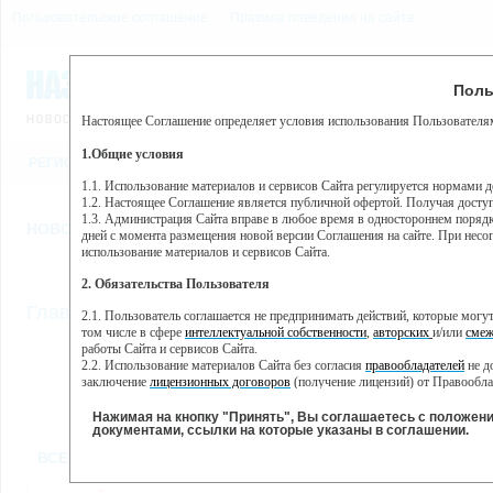
Пользовательское соглашение
Правила поведения на сайте
8 августа, суббота, 7:15
Предупр
Поль
Погода:
0°C, ночью 0°C
Настоящее Соглашение определяет условия использования Пользователям
Этот сайт использует сервис веб-аналитики Яндекс Метрика, пр
(далее — Яндекс).
1.Общие условия
РЕГИСТРАЦИЯ
ВО
Сервис Яндекс Метрика использует технологию “cookie” — неб
пользовательской активности.
1.1. Использование материалов и сервисов Сайта регулируется нормами 
1.2. Настоящее Соглашение является публичной офертой. Получая досту
Собранная при помощи cookie информация не может идентифици
1.3. Администрация Сайта вправе в любое время в одностороннем порядк
использовании вами данного сайта, собранная при помощи cooki
НОВОСТИ
СТАТЬИ
ОБЪЯВЛЕНИЯ
ВЕБКАМЕРЫ
ЕЩ
Яндекс будет обрабатывать эту информацию в интересах владель
дней с момента размещения новой версии Соглашения на сайте. При несог
активности на сайте. Яндекс обрабатывает эту информацию в п
использование материалов и сервисов Сайта.
Вы можете отказаться от использования cookies, выбрав соотв
2. Обязательства Пользователя
https://yandex.ru/support/metrika/general/opt-out.html Однако эт
//
Главная
ТВ-программа
2.1. Пользователь соглашается не предпринимать действий, которые мог
Нажимая на кнопку "Принять", Вы соглашаетесь на обработк
том числе в сфере
интеллектуальной собственности
,
авторских
и/или
смеж
работы Сайта и сервисов Сайта.
2.2. Использование материалов Сайта без согласия
правообладателей
не д
ПН
ВТ
СР
ЧТ
заключение
лицензионных договоров
(получение лицензий) от Правообла
25 ноября
26 ноября
27 ноября
29
28 ноября
2.3. При
цитировании
материалов Сайта, включая охраняемые авторские пр
2.4. Комментарии и иные записи Пользователя на Сайте не должны вступ
Нажимая на кнопку "Принять", Вы соглашаетесь с положен
морали и нравственности.
документами, ссылки на которые указаны в соглашении.
Все
Сериалы
Фильм
2.5. Пользователь предупрежден о том, что Администрация Сайта не несе
ВСЕ КАНАЛЫ
содержаться на сайте.
2.6. Пользователь согласен с тем, что Администрация Сайта не несет от