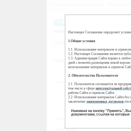
Пользовательское соглашение
Правила пове
Настоящее Соглашение определяет услови
Этот сайт использует сервис веб-ан
(далее — Яндекс).
1.Общие условия
РЕГИСТРАЦИЯ
Сервис Яндекс Метрика использует 
пользовательской активности.
1.1. Использование материалов и сервисо
1.2. Настоящее Соглашение является пуб
Собранная при помощи cookie инфор
1.3. Администрация Сайта вправе в любое
использовании вами данного сайта, 
НОВОСТИ
СТАТЬИ
ОБЪЯВЛЕНИ
Яндекс будет обрабатывать эту инфо
дней с момента размещения новой версии 
активности на сайте. Яндекс обраба
использование материалов и сервисов Сай
Вы можете отказаться от использова
2. Обязательства Пользователя
https://yandex.ru/support/metrika/gen
Главная
//
ТВ-программа
2.1. Пользователь соглашается не предпр
Нажимая на кнопку "Принять", Вы
том числе в сфере
интеллектуальной собст
работы Сайта и сервисов Сайта.
ВТ
ПН
2.2. Использование материалов Сайта без 
26 ноября
27
25 ноября
заключение
лицензионных договоров
(пол
2.3. При
цитировании
материалов Сайта, в
2.4. Комментарии и иные записи Пользова
Нажимая на кнопку "Принять", В
морали и нравственности.
документами, ссылки на которые 
ВСЕ КАНАЛЫ
2.5. Пользователь предупрежден о том, чт
содержаться на сайте.
2.6. Пользователь согласен с тем, что Ад
ПЕРВЫЙ