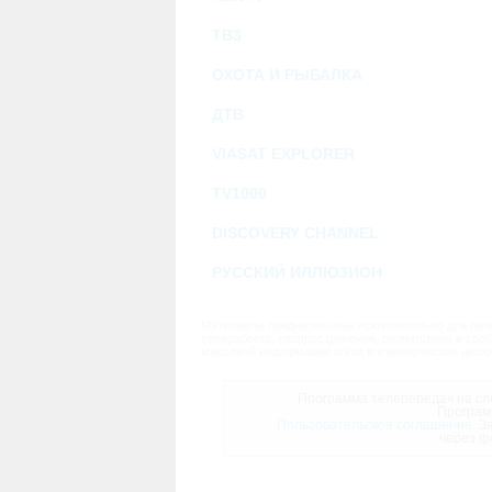
ТВ3
ОХОТА И РЫБАЛКА
ДТВ
VIASAT EXPLORER
TV1000
DISCOVERY CHANNEL
РУССКИЙ ИЛЛЮЗИОН
Материалы предназначены исключительно для личн
переработка, распространение, размещение в своб
массовой информации и/или в коммерческих целях
Программа телепередач на сле
Програм
Пользовательское соглашение.
За
через ф