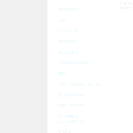
возможными или возникшими потерями и
Перед
услугами, доступными на или полученными
появи
РОССИЯ 1
информацию или ссылки на внешние ресу
2.7. Пользователь принимает положение о 
Администрация Сайта не несет какой-либо 
НТВ
3. Прочие условия
КУЛЬТУРА
3.1. Все возможные споры, вытекающие и
Федерации.
3.2. Ничто в Соглашении не может поним
РОССИЯ 2
совместной деятельности, отношений лич
3.3. Признание судом какого-либо полож
ТВ-ЦЕНТР
Соглашения.
3.4. Бездействие со стороны Администра
ПЯТЫЙ КАНАЛ
позднее соответствующие действия в защи
ТНТ
Политика конфиденциальности и со
СТС - ПИРАМИДА-ТВ
ДОМАШНИЙ
НТВ+ СПОРТ
NATIONAL
GEOGRAPHIC
RENTV