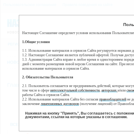
Пользовательское соглашение
Правила поведения на сайте
9 августа, воскресенье, 
Предупр
Поль
Погода:
0°C, ночью 0°C
Настоящее Соглашение определяет условия использования Пользователям
Этот сайт использует сервис веб-аналитики Яндекс Метрика, пр
(далее — Яндекс).
1.Общие условия
РЕГИСТРАЦИЯ
ВО
Сервис Яндекс Метрика использует технологию “cookie” — неб
пользовательской активности.
1.1. Использование материалов и сервисов Сайта регулируется нормами 
1.2. Настоящее Соглашение является публичной офертой. Получая досту
Собранная при помощи cookie информация не может идентифици
1.3. Администрация Сайта вправе в любое время в одностороннем порядк
использовании вами данного сайта, собранная при помощи cooki
НОВОСТИ
СТАТЬИ
ОБЪЯВЛЕНИЯ
ВЕБКАМЕРЫ
ЕЩ
Яндекс будет обрабатывать эту информацию в интересах владель
дней с момента размещения новой версии Соглашения на сайте. При несог
активности на сайте. Яндекс обрабатывает эту информацию в п
использование материалов и сервисов Сайта.
Вы можете отказаться от использования cookies, выбрав соотв
2. Обязательства Пользователя
https://yandex.ru/support/metrika/general/opt-out.html Однако эт
//
Главная
ТВ-программа
2.1. Пользователь соглашается не предпринимать действий, которые мог
Нажимая на кнопку "Принять", Вы соглашаетесь на обработк
том числе в сфере
интеллектуальной собственности
,
авторских
и/или
смеж
работы Сайта и сервисов Сайта.
2.2. Использование материалов Сайта без согласия
правообладателей
не д
ПН
ВТ
СР
ЧТ
заключение
лицензионных договоров
(получение лицензий) от Правообла
18 ноября
19 ноября
20 ноября
21 ноября
22
2.3. При
цитировании
материалов Сайта, включая охраняемые авторские пр
2.4. Комментарии и иные записи Пользователя на Сайте не должны вступ
Нажимая на кнопку "Принять", Вы соглашаетесь с положен
морали и нравственности.
документами, ссылки на которые указаны в соглашении.
Все
Сериалы
Фильм
2.5. Пользователь предупрежден о том, что Администрация Сайта не несе
ВСЕ КАНАЛЫ
содержаться на сайте.
2.6. Пользователь согласен с тем, что Администрация Сайта не несет от