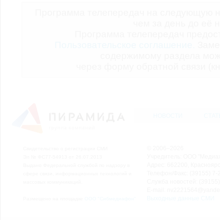
Программа телепередач на следующую н
чем за день до её 
Программа телепередач предо
Пользовательское соглашение.
Заме
содержимому раздела мож
через форму обратной связи (кн
НОВОСТИ
СТАТ
© 2006–2026
Свидетельство о регистрации СМИ
Учредитель: ООО "Медиа
Эл № ФС77-54913 от 26.07.2013
Адрес: 662200, Красноярск
Выдано Федеральной службой по надзору в
Телефон/Факс: (39155) 7-2
сфере связи, информационных технологий и
Служба новостей: (39155)
массовых коммуникаций.
E-mail: nv2221564@yande
Выходные данные СМИ
Размещено на площадке
ООО "Сибмедиафон"