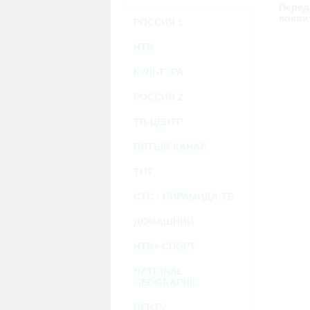
возможными или возникшими потерями и
Перед
услугами, доступными на или полученными
появи
РОССИЯ 1
информацию или ссылки на внешние ресу
2.7. Пользователь принимает положение о 
Администрация Сайта не несет какой-либо 
НТВ
3. Прочие условия
КУЛЬТУРА
3.1. Все возможные споры, вытекающие и
Федерации.
3.2. Ничто в Соглашении не может поним
РОССИЯ 2
совместной деятельности, отношений лич
3.3. Признание судом какого-либо полож
ТВ-ЦЕНТР
Соглашения.
3.4. Бездействие со стороны Администра
ПЯТЫЙ КАНАЛ
позднее соответствующие действия в защи
ТНТ
Политика конфиденциальности и со
СТС - ПИРАМИДА-ТВ
ДОМАШНИЙ
НТВ+ СПОРТ
NATIONAL
GEOGRAPHIC
RENTV