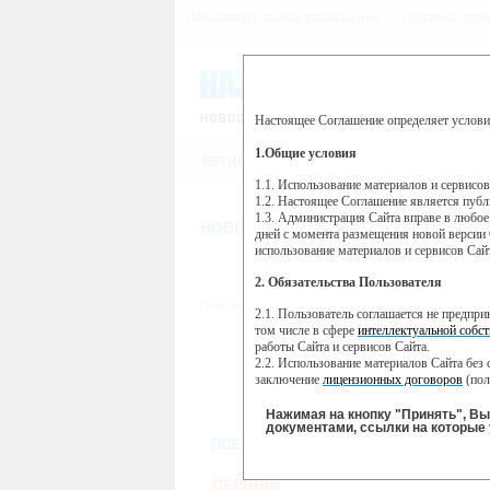
Пользовательское соглашение
Правила пове
Настоящее Соглашение определяет услови
Этот сайт использует сервис веб-ан
(далее — Яндекс).
1.Общие условия
РЕГИСТРАЦИЯ
Сервис Яндекс Метрика использует 
пользовательской активности.
1.1. Использование материалов и сервисо
1.2. Настоящее Соглашение является пуб
Собранная при помощи cookie инфор
1.3. Администрация Сайта вправе в любое
использовании вами данного сайта, 
НОВОСТИ
СТАТЬИ
ОБЪЯВЛЕНИ
Яндекс будет обрабатывать эту инфо
дней с момента размещения новой версии 
активности на сайте. Яндекс обраба
использование материалов и сервисов Сай
Вы можете отказаться от использова
2. Обязательства Пользователя
https://yandex.ru/support/metrika/gen
Главная
//
ТВ-программа
2.1. Пользователь соглашается не предпр
Нажимая на кнопку "Принять", Вы
том числе в сфере
интеллектуальной собст
работы Сайта и сервисов Сайта.
ВТ
ПН
2.2. Использование материалов Сайта без 
19 ноября
20
18 ноября
заключение
лицензионных договоров
(пол
2.3. При
цитировании
материалов Сайта, в
2.4. Комментарии и иные записи Пользова
Нажимая на кнопку "Принять", В
морали и нравственности.
документами, ссылки на которые 
ВСЕ КАНАЛЫ
2.5. Пользователь предупрежден о том, чт
содержаться на сайте.
2.6. Пользователь согласен с тем, что Ад
ПЕРВЫЙ