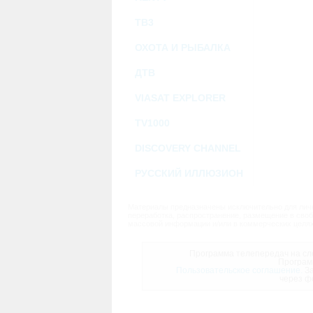
ТВ3
ОХОТА И РЫБАЛКА
ДТВ
VIASAT EXPLORER
TV1000
DISCOVERY CHANNEL
РУССКИЙ ИЛЛЮЗИОН
Материалы предназначены исключительно для личн
переработка, распространение, размещение в своб
массовой информации и/или в коммерческих целях
Программа телепередач на сле
Програм
Пользовательское соглашение.
За
через ф