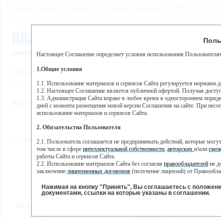
Пользовательское соглашение
Правила поведения на сайте
6 августа, четверг, 18:12
Предупр
Поль
Погода:
0°C, ночью 0°C
Настоящее Соглашение определяет условия использования Пользователям
Этот сайт использует сервис веб-аналитики Яндекс Метрика, пр
(далее — Яндекс).
1.Общие условия
РЕГИСТРАЦИЯ
ВО
Сервис Яндекс Метрика использует технологию “cookie” — неб
пользовательской активности.
1.1. Использование материалов и сервисов Сайта регулируется нормами 
1.2. Настоящее Соглашение является публичной офертой. Получая досту
Собранная при помощи cookie информация не может идентифици
1.3. Администрация Сайта вправе в любое время в одностороннем порядк
использовании вами данного сайта, собранная при помощи cooki
НОВОСТИ
СТАТЬИ
ОБЪЯВЛЕНИЯ
ВЕБКАМЕРЫ
ЕЩ
Яндекс будет обрабатывать эту информацию в интересах владель
дней с момента размещения новой версии Соглашения на сайте. При несог
активности на сайте. Яндекс обрабатывает эту информацию в п
использование материалов и сервисов Сайта.
Вы можете отказаться от использования cookies, выбрав соотв
2. Обязательства Пользователя
https://yandex.ru/support/metrika/general/opt-out.html Однако эт
//
Главная
ТВ-программа
2.1. Пользователь соглашается не предпринимать действий, которые мог
Нажимая на кнопку "Принять", Вы соглашаетесь на обработк
том числе в сфере
интеллектуальной собственности
,
авторских
и/или
смеж
работы Сайта и сервисов Сайта.
2.2. Использование материалов Сайта без согласия
правообладателей
не д
ПН
ВТ
СР
ЧТ
заключение
лицензионных договоров
(получение лицензий) от Правообла
28 января
29 января
30 января
31 января
01 
2.3. При
цитировании
материалов Сайта, включая охраняемые авторские пр
2.4. Комментарии и иные записи Пользователя на Сайте не должны вступ
Нажимая на кнопку "Принять", Вы соглашаетесь с положен
морали и нравственности.
документами, ссылки на которые указаны в соглашении.
Все
Сериалы
Фильм
2.5. Пользователь предупрежден о том, что Администрация Сайта не несе
ВСЕ КАНАЛЫ
содержаться на сайте.
2.6. Пользователь согласен с тем, что Администрация Сайта не несет от
ПЕРВЫЙ
09:00
Новос