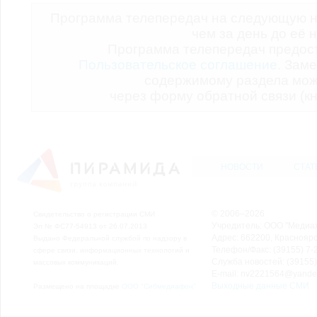
Программа телепередач на следующую н
чем за день до её 
Программа телепередач предо
Пользовательское соглашение.
Заме
содержимому раздела мож
через форму обратной связи (кн
НОВОСТИ
СТАТ
© 2006–2026
Свидетельство о регистрации СМИ
Учредитель: ООО "Медиа
Эл № ФС77-54913 от 26.07.2013
Адрес: 662200, Красноярск
Выдано Федеральной службой по надзору в
Телефон/Факс: (39155) 7-2
сфере связи, информационных технологий и
Служба новостей: (39155)
массовых коммуникаций.
E-mail: nv2221564@yande
Выходные данные СМИ
Размещено на площадке
ООО "Сибмедиафон"