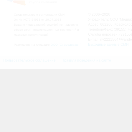
© 2006–2026
Свидетельство о регистрации СМИ
Учредитель: ООО "Медиа
Эл № ФС77-54913 от 26.07.2013
Адрес: 662200, Красноярск
Выдано Федеральной службой по надзору в
Телефон/Факс: (39155) 7-2
сфере связи, информационных технологий и
Служба новостей: (39155)
массовых коммуникаций.
E-mail: nv2221564@yande
Выходные данные СМИ
Размещено на площадке
ООО "Сибмедиафон"
Пользовательское соглашение
Правила поведения на сайте