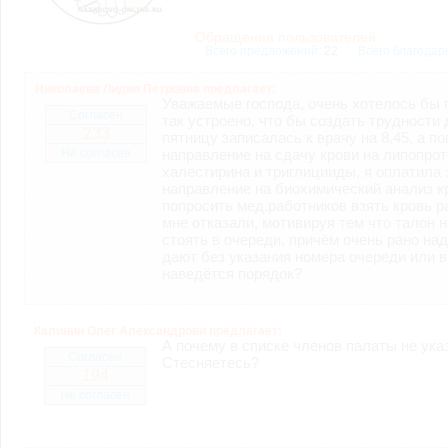
возможными или возникшими потерями или убытками, связанными с лю
услугами, доступными на или полученными через внешние сайты или ресу
информацию или ссылки на внешние ресурсы.
Обращения пользователей:
2.7. Пользователь принимает положение о том, что все материалы и серви
Всего предложений
: 22
Всего благодар
Администрация Сайта не несет какой-либо ответственности и не имеет как
Николаева Лидия Петровна предлагает:
3. Прочие условия
Уважаемые господа, очень хотелось бы 
3.1. Все возможные споры, вытекающие из настоящего Соглашения или с
Согласен
так устроено, что бы создать трудности 
Федерации.
233
пятницу записалась к врачу на 8,45, а по
3.2. Ничто в Соглашении не может пониматься как установление между 
направление на сдачу крови на липопро
совместной деятельности, отношений личного найма, либо каких-то ины
Не согласен
3.3. Признание судом какого-либо положения Соглашения недействитель
халестирина и триглицииды, я оплатила 
Соглашения.
направление на биохимический анализ кр
3.4. Бездействие со стороны Администрации Сайта в случае нарушения 
попросить мед.работников взять кровь ра
позднее соответствующие действия в защиту своих интересов и
защиту ав
мне отказали, мотивируя тем что талон 
стоять в очереди, причём очень рано на
дают без указания номера очереди или в
Политика конфиденциальности и соглашение об обработке пер
наведётся порядок?
Калинин Олег Александрови предлагает:
А почему в списке членов палаты не ук
Согласен
Стесняетесь?
194
Не согласен