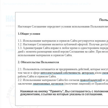
Пользовательское соглашение
Правила поведения на сайте
10 августа, понедельник,
Предупр
Поль
Погода:
0°C, ночью 0°C
Настоящее Соглашение определяет условия использования Пользователям
Этот сайт использует сервис веб-аналитики Яндекс Метрика, пр
(далее — Яндекс).
1.Общие условия
РЕГИСТРАЦИЯ
ВО
Сервис Яндекс Метрика использует технологию “cookie” — неб
пользовательской активности.
1.1. Использование материалов и сервисов Сайта регулируется нормами 
1.2. Настоящее Соглашение является публичной офертой. Получая досту
Собранная при помощи cookie информация не может идентифици
1.3. Администрация Сайта вправе в любое время в одностороннем порядк
использовании вами данного сайта, собранная при помощи cooki
НОВОСТИ
СТАТЬИ
ОБЪЯВЛЕНИЯ
ВЕБКАМЕРЫ
ЕЩ
Яндекс будет обрабатывать эту информацию в интересах владель
дней с момента размещения новой версии Соглашения на сайте. При несог
активности на сайте. Яндекс обрабатывает эту информацию в п
использование материалов и сервисов Сайта.
Вы можете отказаться от использования cookies, выбрав соотв
2. Обязательства Пользователя
https://yandex.ru/support/metrika/general/opt-out.html Однако эт
2.1. Пользователь соглашается не предпринимать действий, которые мог
Главная
//
Интернет-приёмные
//
Общественная палата г.Назарово
Нажимая на кнопку "Принять", Вы соглашаетесь на обработк
том числе в сфере
интеллектуальной собственности
,
авторских
и/или
смеж
работы Сайта и сервисов Сайта.
2.2. Использование материалов Сайта без согласия
правообладателей
не д
ОБЩЕСТВЕННАЯ ПАЛАТА
заключение
лицензионных договоров
(получение лицензий) от Правообла
2.3. При
цитировании
материалов Сайта, включая охраняемые авторские пр
Интернет-приемная общественно
2.4. Комментарии и иные записи Пользователя на Сайте не должны вступ
Нажимая на кнопку "Принять", Вы соглашаетесь с положен
инициативе членов палаты для ре
морали и нравственности.
документами, ссылки на которые указаны в соглашении.
города предложений, которые, 
2.5. Пользователь предупрежден о том, что Администрация Сайта не несе
заседаниях общественной пал
содержаться на сайте.
принимаются).
2.6. Пользователь согласен с тем, что Администрация Сайта не несет от