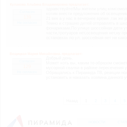
Кулакова Альбина Владимировна предлагает:
здравствуйте!Мы жители улиц комсомол
Согласен
хотим внести предложения об освещении
139
21 век а у нас в вечернее время ,так же
Темно и страшно детей отправлять в шк
Не согласен
фонариками.По улице шоссейная дети ут
части,тротуаров нет,освещения нет,ну п
остановках по ул. шоссейная нет ни как
Вещицкая Мария Михайловна. предлагает:
Добрый день.
Согласен
Может хоть вы, каким то образом смож
129
мусорной свалки в районе пересечения 
Обращались к Пирамида ТВ, реакции но
Не согласен
установить и наказать хозяина данного у
Назад
1
2
3
4
5
НОВОСТИ
СТАТ