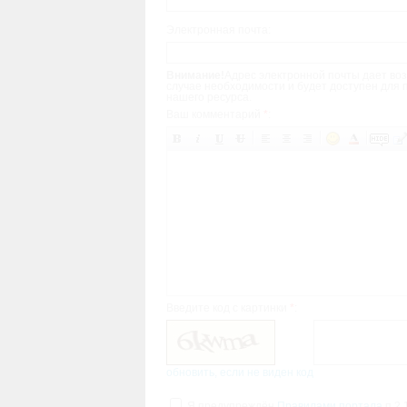
Электронная почта:
Внимание!
Адрес электронной почты дает воз
случае необходимости и будет доступен для
нашего ресурса.
Ваш комментарий
*
:
Введите код с картинки
*
:
обновить, если не виден код
Я предупреждён
Правилами портала
п.2.