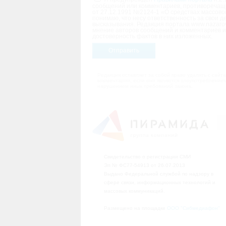
сообщений или комментариев, противоречащ
от 27.12.1991 №2124-1 «О средствах массов
понимаю, что несу ответственность за свои д
высказывания. Редакция портала www.nazarovo
мнение авторов сообщений и комментариев и 
достоверность фактов в них изложенных.
Отправить
Редакция оставляет за собой право удалять с сай
комментарии, если они являются злоупотребление
нарушением иных требований закона.
Свидетельство о регистрации СМИ
Эл № ФС77-54913 от 26.07.2013
Выдано Федеральной службой по надзору в
сфере связи, информационных технологий и
массовых коммуникаций.
Размещено на площадке
ООО "Сибмедиафон"