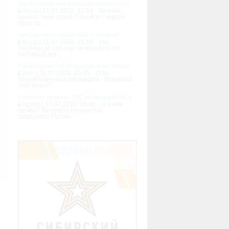
сведениями о такой регистрации, товарами или
Герой Российской Федерации Алисов Олег
тупил, используя размещенную на Сайте
погиб в ходе СВО
Кеша
| 21.07.2026, 22:04 Вечная
память тебе герой. Покойся с миром
брат, пу...
мой. Пользователь согласен с тем, что
Ушел из жизни уважаемый и любимый
горожанами врач Зарубкин Сергей
Кеша
| 21.07.2026, 21:59 Как
Александрович
так,блин,до сих пор не верится,что
любимый док...
 действующим законодательством Российской
Герой Российской Федерации Алисов Олег
ний, отношений товарищества, отношений по
погиб в ходе СВО
Друг
| 18.07.2026, 00:35 Олег
Михайлович был офицером - Младший
лейтенант! ...
 влечет недействительности иных положений
Фейки про закрытие АЗС распространяют в
шает Администрацию Сайта права предпринять
Красноярском крае
Ррррр
| 17.07.2026, 18:46 А в чём
ельством материалы Сайта.
фейки? Татнефть полностью
закрылась. Проме...