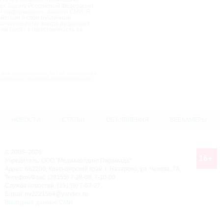
185 тысяч рублей "подарила"
их Закону Российской Федерации
ой информации». Закон о СМИ. Я
мошенникам жительница города
ействия и свои публичные
Н...
-online.ru не всегда разделяет
30.07.2026, 11:49
0
не несёт ответственность за
СГК внедряет систему
непрерывного экологического
контроля на...
30.07.2026, 10:20
0
В Красноярском крае объявлены
та или редактировать любые сообщения и
конкурсы грантов для фермеров
м свободой массовой информации или
...
30.07.2026, 10:00
0
Крылатая пехота приглашает
назаровцев отметить вместе их
пра...
НОВОСТИ
СТАТЬИ
ОБЪЯВЛЕНИЯ
ВЕБКАМЕРЫ
29.07.2026, 13:18
0
Работы по модернизации
библиотеки имени Мурашова
идут полным...
© 2006–2026
16+
Учредитель: ООО "Медиахолдинг Пирамида"
Адрес: 662200, Красноярский край, г. Назарово, ул. Чехова, 7А,
Телефон/Факс: (39155) 7-28-08, 7-10-00
Служба новостей: (39155) 7-07-27.
E-mail: nv2221564@yandex.ru
Выходные данные СМИ