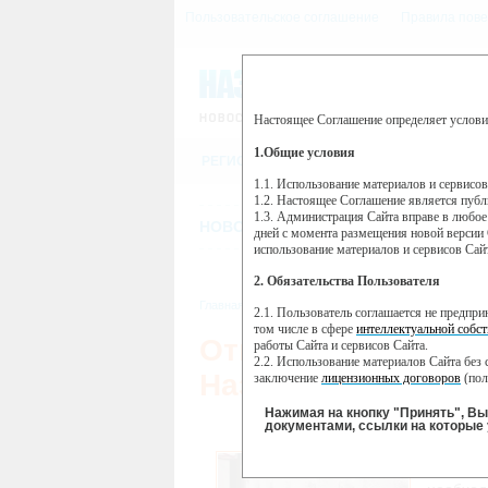
Пользовательское соглашение
Правила пове
Настоящее Соглашение определяет услови
Этот сайт использует сервис веб-ан
(далее — Яндекс).
1.Общие условия
РЕГИСТРАЦИЯ
Сервис Яндекс Метрика использует 
пользовательской активности.
1.1. Использование материалов и сервисо
1.2. Настоящее Соглашение является пуб
Собранная при помощи cookie инфор
1.3. Администрация Сайта вправе в любое
использовании вами данного сайта, 
НОВОСТИ
СТАТЬИ
ОБЪЯВЛЕНИ
Яндекс будет обрабатывать эту инфо
дней с момента размещения новой версии 
активности на сайте. Яндекс обраба
использование материалов и сервисов Сай
Вы можете отказаться от использова
2. Обязательства Пользователя
https://yandex.ru/support/metrika/gen
Главная
//
Новости
//
Новости
,
Главное
,
Общ
2.1. Пользователь соглашается не предпр
Нажимая на кнопку "Принять", Вы
том числе в сфере
интеллектуальной собст
Отключить отопле
работы Сайта и сервисов Сайта.
2.2. Использование материалов Сайта без 
Назарово планиру
заключение
лицензионных договоров
(пол
2.3. При
цитировании
материалов Сайта, в
2.4. Комментарии и иные записи Пользова
Нажимая на кнопку "Принять", В
морали и нравственности.
документами, ссылки на которые 
2.5. Пользователь предупрежден о том, чт
Напомн
содержаться на сайте.
чтобы з
2.6. Пользователь согласен с тем, что Ад