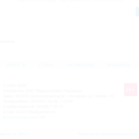
Нажмите на фотографию, чтобы увеличить до 768x1024, 136.79 Kb
ографию.
НОВОСТИ
СТАТЬИ
ОБЪЯВЛЕНИЯ
ВЕБКАМЕРЫ
© 2006–2026
16+
Учредитель: ООО "Медиахолдинг Пирамида"
Адрес: 662200, Красноярский край, г. Назарово, ул. Чехова, 7А,
Телефон/Факс: (39155) 7-28-08, 7-10-00
Служба новостей: (39155) 7-07-27.
E-mail: nv2221564@yandex.ru
Выходные данные СМИ
дения на сайте
Политика конфиденциальности и 