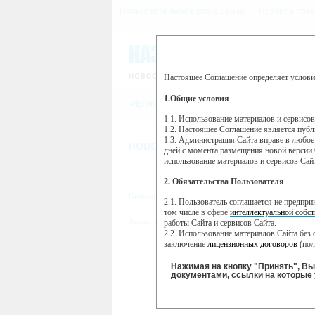
Пользовательское соглашение
Правила пове
Настоящее Соглашение определяет услови
Этот сайт использует сервис веб-ан
(далее — Яндекс).
1.Общие условия
РЕГИСТРАЦИЯ
Сервис Яндекс Метрика использует 
пользовательской активности.
1.1. Использование материалов и сервисо
1.2. Настоящее Соглашение является пуб
Собранная при помощи cookie инфор
1.3. Администрация Сайта вправе в любое
использовании вами данного сайта, 
НОВОСТИ
СТАТЬИ
ОБЪЯВЛЕНИ
Яндекс будет обрабатывать эту инфо
дней с момента размещения новой версии 
активности на сайте. Яндекс обраба
использование материалов и сервисов Сай
Вы можете отказаться от использова
2. Обязательства Пользователя
https://yandex.ru/support/metrika/gen
Галерея
»
Молодожёны
» Бурцаевы Виктория 
2.1. Пользователь соглашается не предпр
Нажимая на кнопку "Принять", Вы
том числе в сфере
интеллектуальной собст
Автор:
zlaya_sobaka
|
15 сентября 2021 17:21| Просм
работы Сайта и сервисов Сайта.
2.2. Использование материалов Сайта без 
заключение
лицензионных договоров
(пол
2.3. При
цитировании
материалов Сайта, в
2.4. Комментарии и иные записи Пользова
Нажимая на кнопку "Принять", В
морали и нравственности.
документами, ссылки на которые 
2.5. Пользователь предупрежден о том, чт
содержаться на сайте.
2.6. Пользователь согласен с тем, что Ад