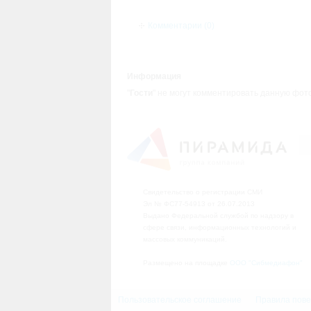
Комментарии (0)
Информация
"
Гости
" не могут комментировать данную фот
Свидетельство о регистрации СМИ
Эл № ФС77-54913 от 26.07.2013
Выдано Федеральной службой по надзору в
сфере связи, информационных технологий и
массовых коммуникаций.
Размещено на площадке
ООО "Сибмедиафон"
Пользовательское соглашение
Правила пове