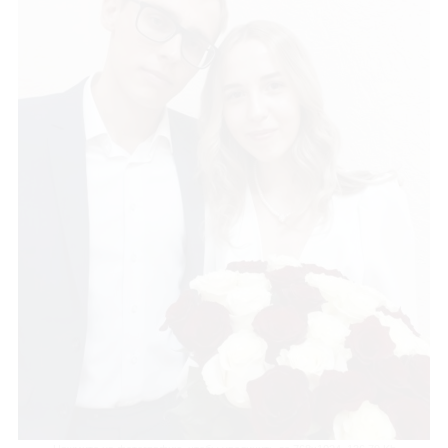
ли убытками, связанными с любым содержанием Сайта,
регистрацией авторских прав
и 
 через внешние сайты или ресурсы либо иные контакты Пользователя, в которые он вс
рсы.
том, что все материалы и сервисы Сайта или любая их часть могут сопровождаться рекла
ответственности и не имеет каких-либо обязательств в связи с такой рекламой.
з настоящего Соглашения или связанные с ним, подлежат разрешению в соответствии с
аться как установление между Пользователем и Администрации Сайта агентских отноше
ного найма, либо каких-то иных отношений, прямо не предусмотренных Соглашением.
ения Соглашения недействительным или не подлежащим принудительному исполнению не
ции Сайта в случае нарушения кем-либо из Пользователей положений Соглашения не ли
ту своих интересов и
защиту авторских прав
на охраняемые в соответствии с законодат
глашение об обработке персональных данных
[149.65 Kb]