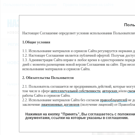
Пользовательское соглашение
Правила поведения на сайте
8 августа, суббота, 12:54
Предупр
Поль
Погода:
0°C, ночью 0°C
Настоящее Соглашение определяет условия использования Пользователям
Этот сайт использует сервис веб-аналитики Яндекс Метрика, пр
(далее — Яндекс).
1.Общие условия
РЕГИСТРАЦИЯ
ВО
Сервис Яндекс Метрика использует технологию “cookie” — неб
пользовательской активности.
1.1. Использование материалов и сервисов Сайта регулируется нормами 
1.2. Настоящее Соглашение является публичной офертой. Получая досту
Собранная при помощи cookie информация не может идентифици
1.3. Администрация Сайта вправе в любое время в одностороннем порядк
использовании вами данного сайта, собранная при помощи cooki
НОВОСТИ
СТАТЬИ
ОБЪЯВЛЕНИЯ
ВЕБКАМЕРЫ
ЕЩ
Яндекс будет обрабатывать эту информацию в интересах владель
дней с момента размещения новой версии Соглашения на сайте. При несог
активности на сайте. Яндекс обрабатывает эту информацию в п
использование материалов и сервисов Сайта.
Вы можете отказаться от использования cookies, выбрав соотв
2. Обязательства Пользователя
https://yandex.ru/support/metrika/general/opt-out.html Однако эт
Галерея
»
Молодожёны
» Сизовы Алина и Валентин
2.1. Пользователь соглашается не предпринимать действий, которые мог
Нажимая на кнопку "Принять", Вы соглашаетесь на обработк
том числе в сфере
интеллектуальной собственности
,
авторских
и/или
смеж
Автор:
zlaya_sobaka
|
15 сентября 2021 16:57| Просмотров: 725
работы Сайта и сервисов Сайта.
2.2. Использование материалов Сайта без согласия
правообладателей
не д
заключение
лицензионных договоров
(получение лицензий) от Правообла
2.3. При
цитировании
материалов Сайта, включая охраняемые авторские пр
2.4. Комментарии и иные записи Пользователя на Сайте не должны вступ
Нажимая на кнопку "Принять", Вы соглашаетесь с положен
морали и нравственности.
документами, ссылки на которые указаны в соглашении.
2.5. Пользователь предупрежден о том, что Администрация Сайта не несе
содержаться на сайте.
2.6. Пользователь согласен с тем, что Администрация Сайта не несет от