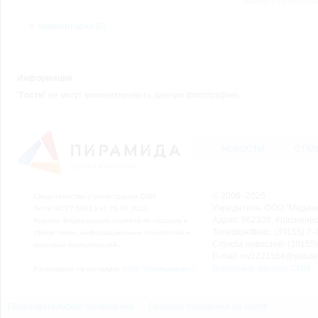
Нажмите на фотогра
Комментарии (0)
Информация
"
Гости
" не могут комментировать данную фотографию.
НОВОСТИ
СТАТ
© 2006–2026
Свидетельство о регистрации СМИ
Учредитель: ООО "Медиа
Эл № ФС77-54913 от 26.07.2013
Адрес: 662200, Красноярск
Выдано Федеральной службой по надзору в
Телефон/Факс: (39155) 7-2
сфере связи, информационных технологий и
Служба новостей: (39155)
массовых коммуникаций.
E-mail: nv2221564@yande
Выходные данные СМИ
Размещено на площадке
ООО "Сибмедиафон"
Пользовательское соглашение
Правила поведения на сайте