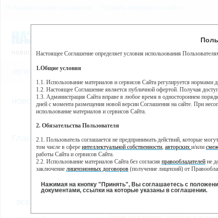
Пользовательское соглашение
Правила поведения на сайте
8 августа, суббота, 6:45
Предупр
Поль
Погода:
0°C, ночью 0°C
Настоящее Соглашение определяет условия использования Пользователям
Этот сайт использует сервис веб-аналитики Яндекс Метрика, пр
(далее — Яндекс).
1.Общие условия
РЕГИСТРАЦИЯ
ВО
Сервис Яндекс Метрика использует технологию “cookie” — неб
пользовательской активности.
1.1. Использование материалов и сервисов Сайта регулируется нормами 
1.2. Настоящее Соглашение является публичной офертой. Получая досту
Собранная при помощи cookie информация не может идентифици
1.3. Администрация Сайта вправе в любое время в одностороннем порядк
использовании вами данного сайта, собранная при помощи cooki
НОВОСТИ
СТАТЬИ
ОБЪЯВЛЕНИЯ
ВЕБКАМЕРЫ
ЕЩ
Яндекс будет обрабатывать эту информацию в интересах владель
дней с момента размещения новой версии Соглашения на сайте. При несог
активности на сайте. Яндекс обрабатывает эту информацию в п
использование материалов и сервисов Сайта.
Вы можете отказаться от использования cookies, выбрав соотв
2. Обязательства Пользователя
https://yandex.ru/support/metrika/general/opt-out.html Однако эт
//
Главная
ТВ-программа
2.1. Пользователь соглашается не предпринимать действий, которые мог
Нажимая на кнопку "Принять", Вы соглашаетесь на обработк
том числе в сфере
интеллектуальной собственности
,
авторских
и/или
смеж
работы Сайта и сервисов Сайта.
2.2. Использование материалов Сайта без согласия
правообладателей
не д
ВТ
СР
ЧТ
ПН
заключение
лицензионных договоров
(получение лицензий) от Правообла
08 января
09 января
10 января
11
07 января
2.3. При
цитировании
материалов Сайта, включая охраняемые авторские пр
2.4. Комментарии и иные записи Пользователя на Сайте не должны вступ
Нажимая на кнопку "Принять", Вы соглашаетесь с положен
морали и нравственности.
документами, ссылки на которые указаны в соглашении.
Все
Сериалы
Фильм
2.5. Пользователь предупрежден о том, что Администрация Сайта не несе
ВСЕ КАНАЛЫ
содержаться на сайте.
2.6. Пользователь согласен с тем, что Администрация Сайта не несет от