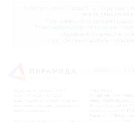
Программа телепередач на следующую н
чем за день до её 
Программа телепередач предо
Пользовательское соглашение.
Заме
содержимому раздела мож
через форму обратной связи (кн
НОВОСТИ
СТАТ
© 2006–2026
Свидетельство о регистрации СМИ
Учредитель: ООО "Медиа
Эл № ФС77-54913 от 26.07.2013
Адрес: 662200, Красноярск
Выдано Федеральной службой по надзору в
Телефон/Факс: (39155) 7-2
сфере связи, информационных технологий и
Служба новостей: (39155)
массовых коммуникаций.
E-mail: nv2221564@yande
Выходные данные СМИ
Размещено на площадке
ООО "Сибмедиафон"