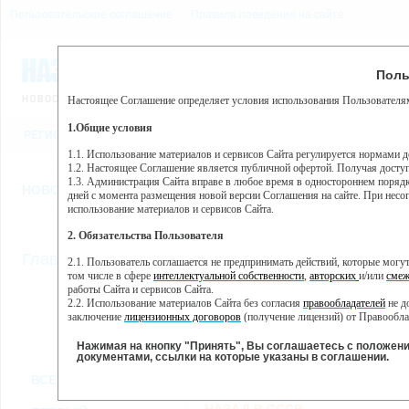
Пользовательское соглашение
Правила поведения на сайте
7 августа, пятница, 18:41
Предупр
Поль
Погода:
0°C, ночью 0°C
Настоящее Соглашение определяет условия использования Пользователям
Этот сайт использует сервис веб-аналитики Яндекс Метрика, пр
(далее — Яндекс).
1.Общие условия
РЕГИСТРАЦИЯ
ВО
Сервис Яндекс Метрика использует технологию “cookie” — неб
пользовательской активности.
1.1. Использование материалов и сервисов Сайта регулируется нормами 
1.2. Настоящее Соглашение является публичной офертой. Получая досту
Собранная при помощи cookie информация не может идентифици
1.3. Администрация Сайта вправе в любое время в одностороннем порядк
использовании вами данного сайта, собранная при помощи cooki
НОВОСТИ
СТАТЬИ
ОБЪЯВЛЕНИЯ
ВЕБКАМЕРЫ
ЕЩ
Яндекс будет обрабатывать эту информацию в интересах владель
дней с момента размещения новой версии Соглашения на сайте. При несог
активности на сайте. Яндекс обрабатывает эту информацию в п
использование материалов и сервисов Сайта.
Вы можете отказаться от использования cookies, выбрав соотв
2. Обязательства Пользователя
https://yandex.ru/support/metrika/general/opt-out.html Однако эт
//
Главная
ТВ-программа
2.1. Пользователь соглашается не предпринимать действий, которые мог
Нажимая на кнопку "Принять", Вы соглашаетесь на обработк
том числе в сфере
интеллектуальной собственности
,
авторских
и/или
смеж
работы Сайта и сервисов Сайта.
2.2. Использование материалов Сайта без согласия
правообладателей
не д
ПН
ВТ
ЧТ
СР
заключение
лицензионных договоров
(получение лицензий) от Правообла
07 января
08 января
10 января
11
09 января
2.3. При
цитировании
материалов Сайта, включая охраняемые авторские пр
2.4. Комментарии и иные записи Пользователя на Сайте не должны вступ
Нажимая на кнопку "Принять", Вы соглашаетесь с положен
морали и нравственности.
документами, ссылки на которые указаны в соглашении.
Все
Сериалы
Фильм
2.5. Пользователь предупрежден о том, что Администрация Сайта не несе
ВСЕ КАНАЛЫ
содержаться на сайте.
2.6. Пользователь согласен с тем, что Администрация Сайта не несет от