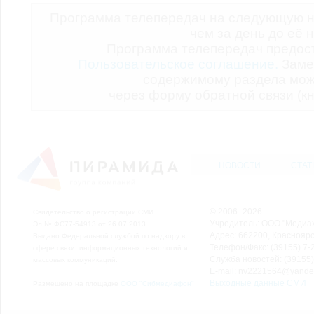
Программа телепередач на следующую н
чем за день до её 
Программа телепередач предо
Пользовательское соглашение.
Заме
содержимому раздела мож
через форму обратной связи (кн
НОВОСТИ
СТАТ
© 2006–2026
Свидетельство о регистрации СМИ
Учредитель: ООО "Медиа
Эл № ФС77-54913 от 26.07.2013
Адрес: 662200, Красноярск
Выдано Федеральной службой по надзору в
Телефон/Факс: (39155) 7-2
сфере связи, информационных технологий и
Служба новостей: (39155)
массовых коммуникаций.
E-mail: nv2221564@yande
Выходные данные СМИ
Размещено на площадке
ООО "Сибмедиафон"