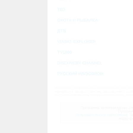
ТВ3
ОХОТА И РЫБАЛКА
ДТВ
VIASAT EXPLORER
TV1000
DISCOVERY CHANNEL
РУССКИЙ ИЛЛЮЗИОН
Материалы предназначены исключительно для личн
переработка, распространение, размещение в своб
массовой информации и/или в коммерческих целях
Программа телепередач на сле
Програм
Пользовательское соглашение.
За
через ф