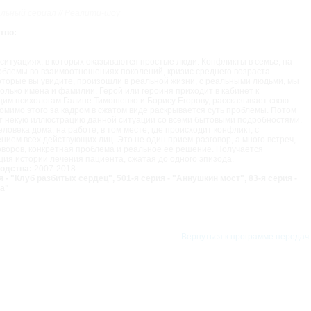
ли убытками, связанными с любым содержанием Сайта,
регистрацией авторских прав
и 
льный сериал // Реалити-шоу
 через внешние сайты или ресурсы либо иные контакты Пользователя, в которые он вс
рсы.
тво:
том, что все материалы и сервисы Сайта или любая их часть могут сопровождаться рекла
ответственности и не имеет каких-либо обязательств в связи с такой рекламой.
ситуациях, в которых оказываются простые люди. Конфликты в семье, на
облемы во взаимоотношениях поколений, кризис среднего возраста.
з настоящего Соглашения или связанные с ним, подлежат разрешению в соответствии с
оторые вы увидите, произошли в реальной жизни, с реальными людьми, мы
олько имена и фамилии. Герой или героиня приходит в кабинет к
аться как установление между Пользователем и Администрации Сайта агентских отноше
им психологам Галине Тимошенко и Борису Егорову, рассказывает свою
ного найма, либо каких-то иных отношений, прямо не предусмотренных Соглашением.
омимо этого за кадром в сжатом виде раскрывается суть проблемы. Потом
ения Соглашения недействительным или не подлежащим принудительному исполнению не
 некую иллюстрацию данной ситуации со всеми бытовыми подробностями.
ловека дома, на работе, в том месте, где происходит конфликт, с
ции Сайта в случае нарушения кем-либо из Пользователей положений Соглашения не ли
нием всех действующих лиц. Это не один прием-разговор, а много встреч,
ту своих интересов и
защиту авторских прав
на охраняемые в соответствии с законодат
оворов, конкретная проблема и реальное ее решение. Получается
ция истории лечения пациента, сжатая до одного эпизода.
водства:
2007-2018
глашение об обработке персональных данных
[149.65 Kb]
я - "Клуб разбитых сердец", 501-я серия - "Аннушкин мост", 83-я серия -
а"
Вернуться к программе передач