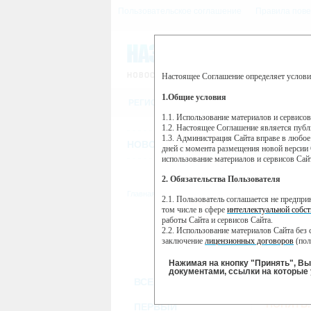
Пользовательское соглашение
Правила пове
Настоящее Соглашение определяет услови
Этот сайт использует сервис веб-ан
(далее — Яндекс).
1.Общие условия
РЕГИСТРАЦИЯ
Сервис Яндекс Метрика использует 
пользовательской активности.
1.1. Использование материалов и сервисо
1.2. Настоящее Соглашение является пуб
Собранная при помощи cookie инфор
1.3. Администрация Сайта вправе в любое
использовании вами данного сайта, 
НОВОСТИ
СТАТЬИ
ОБЪЯВЛЕНИ
Яндекс будет обрабатывать эту инфо
дней с момента размещения новой версии 
активности на сайте. Яндекс обраба
использование материалов и сервисов Сай
Вы можете отказаться от использова
2. Обязательства Пользователя
https://yandex.ru/support/metrika/gen
Главная
//
ТВ-программа
2.1. Пользователь соглашается не предпр
Нажимая на кнопку "Принять", Вы
том числе в сфере
интеллектуальной собст
работы Сайта и сервисов Сайта.
ПН
ВТ
2.2. Использование материалов Сайта без 
21 января
22 января
23
заключение
лицензионных договоров
(пол
2.3. При
цитировании
материалов Сайта, в
2.4. Комментарии и иные записи Пользова
Нажимая на кнопку "Принять", В
морали и нравственности.
документами, ссылки на которые 
ВСЕ КАНАЛЫ
2.5. Пользователь предупрежден о том, чт
содержаться на сайте.
ПОНЯТЬ.
2.6. Пользователь согласен с тем, что Ад
ПЕРВЫЙ