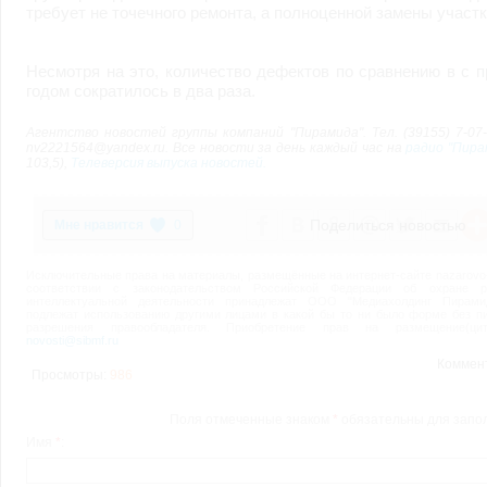
требует не точечного ремонта, а полноценной замены участк
Несмотря на это, количество дефектов по сравнению в с
годом сократилось в два раза.
Агентство новостей группы компаний "Пирамида". Тел. (39155) 7-07-2
nv2221564@yandex.ru. Все новости за день каждый час на
радио "Пира
103,5),
Телеверсия выпуска новостей.
Поделиться новостью
0
Исключительные права на материалы, размещённые на интернет-сайте nazarovo-o
соответствии с законодательством Российской Федерации об охране ре
интеллектуальной деятельности принадлежат ООО "Медиахолдинг Пирами
подлежат использованию другими лицами в какой бы то ни было форме без п
разрешения правообладателя. Приобретение прав на размещение(цити
novosti@sibmf.ru
Коммен
Просмотры:
986
Поля отмеченные знаком
*
обязательны для запо
Имя
*
: