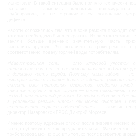
магистрали. В такой ситуации было принято технически пр
решение — заменить полностью повреждённый у
трубопровода, а не ограничиваться локальным устр
дефекта.
Работы осложнялись тем, что в зоне ремонта проходят сет
которые необходимо было сохранить. Из-за этого земляны
заняли больше времени: значительную часть прих
выполнять вручную. Это повлияло на сроки ремонтных р
соответственно, подачу горячей воды потребителям.
«Магистральная сеть — это ключевой участок с
теплоснабжения. От её состояния зависит подача ресурс
в большую часть города. Поэтому наша задача — не
быстрее закрыть повреждение, а сделать ремонт так
снизить риск повторных дефектов, особенно зимой.
участка трубы в этом случае — более правильный и н
подход, чем точечный ремонт. Бригады работают без вы
в усиленном режиме, чтобы как можно быстрее и без
восстановить горячее водоснабжение»,
— отметил гене
директор Назаровской ГРЭС Дмитрий Морозов.
Именно поэтому адресные списки после гидравлических и
всегда публикуются как предварительные. Фактическое с
трубопровода можно оценить только после вскрытия: иногд