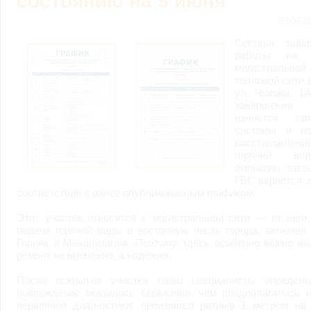
состоянию на 9 июня
возможными или возникшими потерями или убытками, связанными с лю
услугами, доступными на или полученными через внешние сайты или ресу
09.06.2
информацию или ссылки на внешние ресурсы.
2.7. Пользователь принимает положение о том, что все материалы и серви
Сегодня заве
Администрация Сайта не несет какой-либо ответственности и не имеет как
работы на у
3. Прочие условия
магистральной
3.1. Все возможные споры, вытекающие из настоящего Соглашения или с
тепловой сети 
Федерации.
ул. Чехова, 1
3.2. Ничто в Соглашении не может пониматься как установление между 
завершения 
совместной деятельности, отношений личного найма, либо каких-то ины
начнётся зап
3.3. Признание судом какого-либо положения Соглашения недействитель
Соглашения.
системы и по
3.4. Бездействие со стороны Администрации Сайта в случае нарушения 
восстановлени
позднее соответствующие действия в защиту своих интересов и
защиту ав
горячей в
большую часть
Политика конфиденциальности и соглашение об обработке пер
ГВС вернётся з
соответствии с ранее опубликованным графиком.
Этот участок относится к магистральной сети — от него
подача горячей воды в восточную часть города, включая
Горняк и Механизация. Поэтому здесь особенно важно вы
ремонт не временно, а надёжно.
После вскрытия участка наши специалисты определи
повреждение оказалось серьёзнее, чем предполагалось н
первичной диагностики: произошел разрыв 1 метром на 