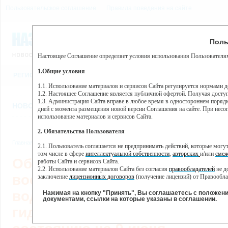
Пользовательское соглашение
Правила поведения на сайте
8 августа, суббота, 4:53
Предупр
Поль
Погода:
0°C, ночью 0°C
Настоящее Соглашение определяет условия использования Пользователям
Этот сайт использует сервис веб-аналитики Яндекс Метрика, пр
(далее — Яндекс).
1.Общие условия
РЕГИСТРАЦИЯ
ВО
Сервис Яндекс Метрика использует технологию “cookie” — неб
пользовательской активности.
1.1. Использование материалов и сервисов Сайта регулируется нормами 
1.2. Настоящее Соглашение является публичной офертой. Получая досту
Собранная при помощи cookie информация не может идентифици
1.3. Администрация Сайта вправе в любое время в одностороннем порядк
использовании вами данного сайта, собранная при помощи cooki
НОВОСТИ
СТАТЬИ
ОБЪЯВЛЕНИЯ
ВЕБКАМЕРЫ
ЕЩ
Яндекс будет обрабатывать эту информацию в интересах владель
дней с момента размещения новой версии Соглашения на сайте. При несог
активности на сайте. Яндекс обрабатывает эту информацию в п
использование материалов и сервисов Сайта.
Вы можете отказаться от использования cookies, выбрав соотв
2. Обязательства Пользователя
https://yandex.ru/support/metrika/general/opt-out.html Однако эт
Главная
//
Новости
//
Новости
,
Главное
,
Общество
2.1. Пользователь соглашается не предпринимать действий, которые мог
Нажимая на кнопку "Принять", Вы соглашаетесь на обработк
том числе в сфере
интеллектуальной собственности
,
авторских
и/или
смеж
Обновлённый список по
работы Сайта и сервисов Сайта.
2.2. Использование материалов Сайта без согласия
правообладателей
не д
восстановлению горячего
заключение
лицензионных договоров
(получение лицензий) от Правообла
2.3. При
цитировании
материалов Сайта, включая охраняемые авторские пр
водоснабжения после
2.4. Комментарии и иные записи Пользователя на Сайте не должны вступ
Нажимая на кнопку "Принять", Вы соглашаетесь с положен
морали и нравственности.
документами, ссылки на которые указаны в соглашении.
2.5. Пользователь предупрежден о том, что Администрация Сайта не несе
гидравлических испытаний п
содержаться на сайте.
2.6. Пользователь согласен с тем, что Администрация Сайта не несет от