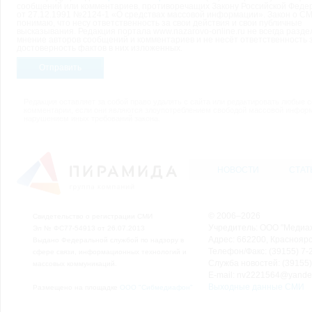
сообщений или комментариев, противоречащих Закону Российской Феде
от 27.12.1991 №2124-1 «О средствах массовой информации». Закон о СМ
понимаю, что несу ответственность за свои действия и свои публичные
высказывания. Редакция портала www.nazarovo-online.ru не всегда разде
мнение авторов сообщений и комментариев и не несёт ответственность 
достоверность фактов в них изложенных.
Отправить
Редакция оставляет за собой право удалять с сайта или редактировать любые 
комментарии, если они являются злоупотреблением свободой массовой инфор
нарушением иных требований закона.
НОВОСТИ
СТАТ
© 2006–2026
Свидетельство о регистрации СМИ
Учредитель: ООО "Медиа
Эл № ФС77-54913 от 26.07.2013
Адрес: 662200, Красноярск
Выдано Федеральной службой по надзору в
Телефон/Факс: (39155) 7-2
сфере связи, информационных технологий и
Служба новостей: (39155)
массовых коммуникаций.
E-mail: nv2221564@yande
Выходные данные СМИ
Размещено на площадке
ООО "Сибмедиафон"